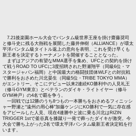
7.21後楽園ホール大会でバンタム級世界王座を掛け齋藤奨司
と修斗史に残る大熱戦を展開した藤井伸樹（ALLIANCE）が環太
平洋バンタム級タイトル返上の意向を表明、これを受け早くも
新王者を決定するトーナメントを開催することとなった。
まずはアジアの有望なMMA選手を集め、UFCとの契約を掛け
て戦うROAD TO UFCに3度招聘された野瀬翔平（同級6位・マ
スタージャパン福岡）と中国最大の格闘技団体WLFとの対抗戦
で勝利をおさめた川北晏生（同級5位・TRIBE TOKYO MMA）
がエントリー。そこにデビュー以来2連続KO勝利中の人見礼王
（修斗GYM東京）とベテランのダイキ・ライトイヤー（修斗
GYM神戸）の4名で覇を争う。
一回戦では12勝のうち8つもの一本勝ちをおさめるフィニッシ
ャー野瀬と“遠州の用心棒”加藤ケンジにKO勝利で一気に存在感
をアピールした人見、現在4連勝中と波に乗る川北はRIZIN
TRIGGER 1stで釜谷真を膝蹴り一発で葬ったダイキが激突。今
大会で勝ち上がった2名で環太平洋バンタム級新王者決定戦を行
います。