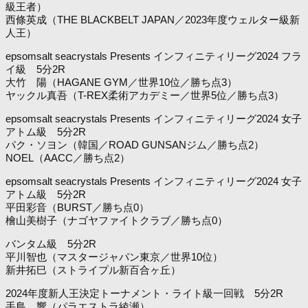
級王者）
西條英成（THE BLACKBELT JAPAN／2023年度ウェルター級新
人王）
epsomsalt seacrystals Presents インフィニティリーグ2024 フラ
イ級 5分2R
大竹 陽（HAGANE GYM／世界10位／勝ち点3）
ヤックル真吾（T-REX柔術アカデミー／世界5位／勝ち点3）
epsomsalt seacrystals Presents インフィニティリーグ2024 女子
アトム級 5分2R
パク・ソヨン
（韓国／ROAD GUNSANジム／勝ち点2）
NOEL（AACC／勝ち点2）
epsomsalt seacrystals Presents インフィニティリーグ2024 女子
アトム級 5分2R
平田彩音（BURST／勝ち点0）
檜山美樹子（ナゴヤファイトクラブ／勝ち点0）
バンタム級 5分2R
平川智也（マスタージャパン東京／世界10位）
新井拓巳（ストライプル新百合ヶ丘）
2024年度新人王決定トーナメント・ライト級一回戦 5分2R
手島 響（パラエストラ綾瀬）