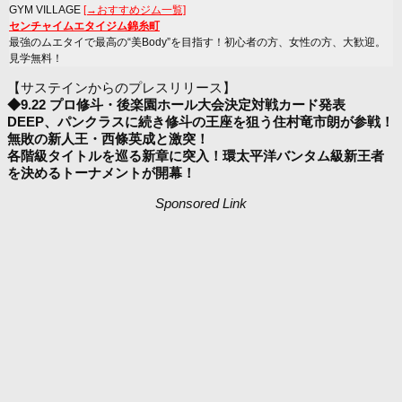
GYM VILLAGE
[→おすすめジム一覧]
センチャイムエタイジム錦糸町
最強のムエタイで最高の“美Body”を目指す！初心者の方、女性の方、大歓迎。
見学無料！
【サステインからのプレスリリース】
◆9.22 プロ修斗・後楽園ホール大会決定対戦カード発表
DEEP、パンクラスに続き修斗の王座を狙う住村竜市朗が参戦！
無敗の新人王・西條英成と激突！
各階級タイトルを巡る新章に突入！環太平洋バンタム級新王者
を決めるトーナメントが開幕！
Sponsored Link