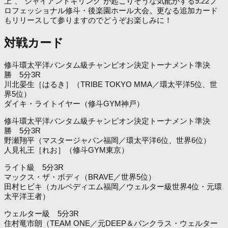
上”、“ジャイアントキリング”が起こりそうな気配がする9.22プ
ロフェッショナル修斗・後楽園ホール大会。更なる追加カード
もリリースして参りますのでどうぞお楽しみに！
対戦カード
修斗環太平洋バンタム級チャンピオン決定トーナメント準決
勝 5分3R
川北晏生［はるき］（TRIBE TOKYO MMA／環太平洋5位、世
界5位）
ダイキ・ライトイヤー（修斗GYM神戸）
修斗環太平洋バンタム級チャンピオン決定トーナメント準決
勝 5分3R
野瀬翔平（マスタージャパン福岡／環太平洋6位、世界6位）
人見礼王［れお］（修斗GYM東京）
ライト級 5分3R
マックス・ザ・ボディ（BRAVE／世界5位）
田村ヒビキ（カルペディエム福岡／ウェルター級世界4位・元環
太平洋王者）
ウェルター級 5分3R
住村竜市朗（TEAM ONE／元DEEP＆パンクラス・ウェルター