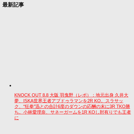
最新記事
KNOCK OUT 8.8 大阪 羽曳野（レポ）：地元出身 久井大
夢、ISKA世界王者アブドゥラマンを2R KO。スラサッ
ク、“狂拳”迅との合計6度のダウンの応酬の末に3R TKO勝
ち。小林愛理奈、サネーガームを1R KOし肘有りでも王者
に