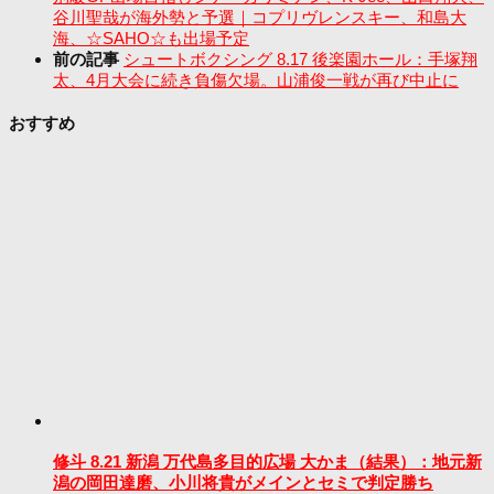
谷川聖哉が海外勢と予選｜コプリヴレンスキー、和島大
海、☆SAHO☆も出場予定
前の記事
シュートボクシング 8.17 後楽園ホール：手塚翔
太、4月大会に続き負傷欠場。山浦俊一戦が再び中止に
おすすめ
修斗 8.21 新潟 万代島多目的広場 大かま（結果）：地元新
潟の岡田達磨、小川将貴がメインとセミで判定勝ち