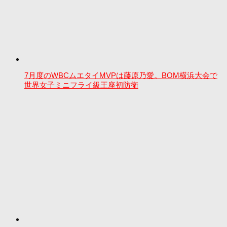
7月度のWBCムエタイMVPは藤原乃愛。BOM横浜大会で
世界女子ミニフライ級王座初防衛