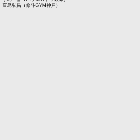
直島弘昌（修斗GYM神戸）