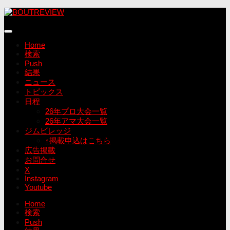
コ
ン
テ
ン
Home
ツ
検索
へ
Push
ス
結果
キ
ニュース
ッ
トピックス
プ
日程
26年プロ大会一覧
26年アマ大会一覧
ジムビレッジ
↑掲載申込はこちら
広告掲載
お問合せ
X
Instagram
Youtube
Home
検索
Push