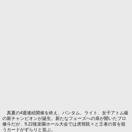
真夏の4週連続開催を終え、バンタム、ライト、女子アトム級
の新チャンピオンが誕生。新たなフェーズへの扉が開いたプロ
修斗だが、9.22後楽園ホール大会では虎視眈々と王者の首を狙
うカードがずらりと並ぶ。