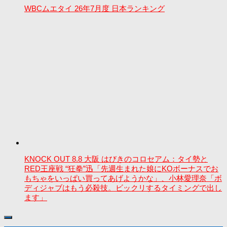
WBCムエタイ 26年7月度 日本ランキング
KNOCK OUT 8.8 大阪 はびきのコロセアム：タイ勢と
RED王座戦 “狂拳”迅「先週生まれた娘にKOボーナスでお
もちゃをいっぱい買ってあげようかな」、小林愛理奈「ボ
ディジャブはもう必殺技。ビックリするタイミングで出し
ます」