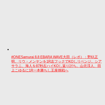
#ONESamurai 8.8 EBARA WAVE大田（レポ）：野杁正
明、リウ・メンヤンを1R左フックでKOしリベンジ。シア
サラニ、海人を87秒左ハイKOし返り討ち。山北渓人、田
上こゆるに1R一本勝ちし王座挑戦へ