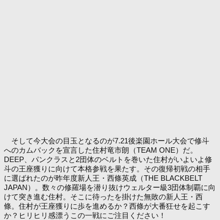
そして今大会の目玉となるのが7.21後楽園ホール大会で修斗
へのカムバックを宣言した住村竜市朗（TEAM ONE）だ。
DEEP、パンクラスと2団体のベルトを巻いた住村がいよいよ修
斗の王座獲りに向けて本格参戦を果たす。その復帰初戦の相手
に選ばれたのが昨年度新人王・西條英成（THE BLACKBELT
JAPAN）。数々の修羅場を潜り抜けウェルター級3団体制覇に向
けて突き進む住村。そこに待ったを掛けた無敗の新人王・西
條。住村が王座獲りに歩を進めるか？西條が大番狂せを起こす
か？ヒリヒリ感漂うこの一戦にご注目ください！