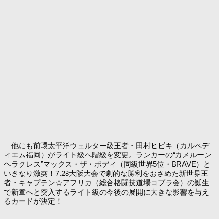
他にも前環太平洋ウェルター級王者・田村ヒビキ（カルペデ
ィエム福岡）がライト級へ階級を変更。ランカーの“カメルーン
ヘラクレス”マックス・ザ・ボディ（同級世界5位・BRAVE）と
いきなり激突！7.28大阪大会で劇的な勝利をおさめた新世界王
者・キャプテン☆アフリカ（総合格闘技道場コブラ会）の誕生
で新章へと突入するライト級の今後の展開に大きな影響を与え
るカードが決定！