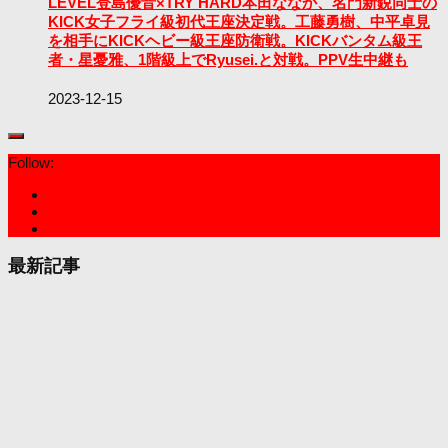
LEVEL登島優音×TRY HARD本田ななか、名門新鋭同士の
KICK女子フライ級初代王座決定戦。工藤勇樹、中平卓見
を相手にKICKヘビー級王座防衛戦。KICKバンタム級王
者・星憂雅、1階級上でRyusei.と対戦。PPV生中継も
2023-12-15
Follow:
最新記事