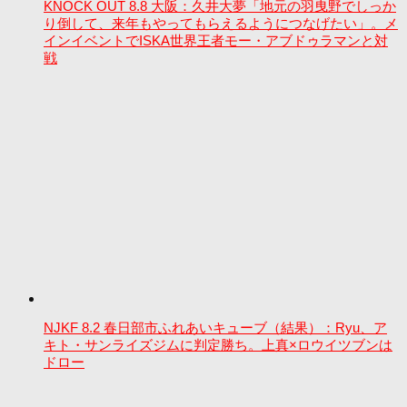
KNOCK OUT 8.8 大阪：久井大夢「地元の羽曳野でしっか
り倒して、来年もやってもらえるようにつなげたい」。メ
インイベントでISKA世界王者モー・アブドゥラマンと対
戦
NJKF 8.2 春日部市ふれあいキューブ（結果）：Ryu、ア
キト・サンライズジムに判定勝ち。上真×ロウイツブンは
ドロー