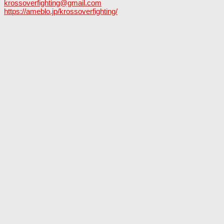
krossoverfighting@gmail.com
https://ameblo.jp/krossoverfighting/