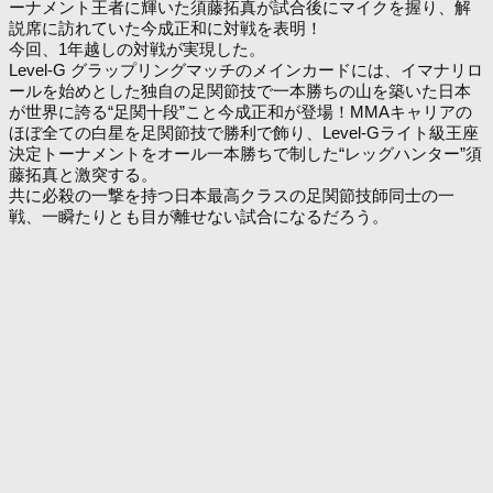
ーナメント王者に輝いた須藤拓真が試合後にマイクを握り、解
説席に訪れていた今成正和に対戦を表明！
今回、1年越しの対戦が実現した。
Level-G グラップリングマッチのメインカードには、イマナリロ
ールを始めとした独自の足関節技で一本勝ちの山を築いた日本
が世界に誇る“足関十段”こと今成正和が登場！MMAキャリアの
ほぼ全ての白星を足関節技で勝利で飾り、Level-Gライト級王座
決定トーナメントをオール一本勝ちで制した“レッグハンター”須
藤拓真と激突する。
共に必殺の一撃を持つ日本最高クラスの足関節技師同士の一
戦、一瞬たりとも目が離せない試合になるだろう。