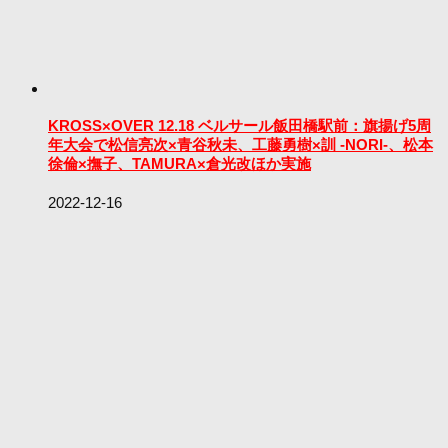
KROSS×OVER 12.18 ベルサール飯田橋駅前：旗揚げ5周
年大会で松信亮次×青谷秋未、工藤勇樹×訓 -NORI-、松本
徐倫×撫子、TAMURA×倉光改ほか実施
2022-12-16