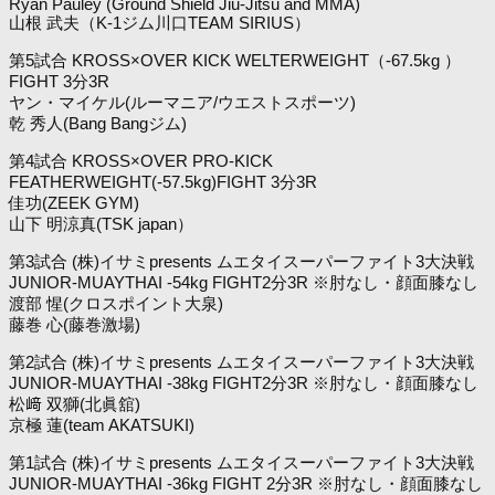
Ryan Pauley (Ground Shield Jiu-Jitsu and MMA)
山根 武夫（K-1ジム川口TEAM SIRIUS）
第5試合 KROSS×OVER KICK WELTERWEIGHT（-67.5kg ）
FIGHT 3分3R
ヤン・マイケル(ルーマニア/ウエストスポーツ)
乾 秀人(Bang Bangジム)
第4試合 KROSS×OVER PRO-KICK
FEATHERWEIGHT(-57.5kg)FIGHT 3分3R
佳功(ZEEK GYM)
山下 明涼真(TSK japan）
第3試合 (株)イサミpresents ムエタイスーパーファイト3大決戦
JUNIOR-MUAYTHAI -54kg FIGHT2分3R ※肘なし・顔面膝なし
渡部 惺(クロスポイント大泉)
藤巻 心(藤巻激場)
第2試合 (株)イサミpresents ムエタイスーパーファイト3大決戦
JUNIOR-MUAYTHAI -38kg FIGHT2分3R ※肘なし・顔面膝なし
松﨑 双獅(北眞舘)
京極 蓮(team AKATSUKI)
第1試合 (株)イサミpresents ムエタイスーパーファイト3大決戦
JUNIOR-MUAYTHAI -36kg FIGHT 2分3R ※肘なし・顔面膝なし