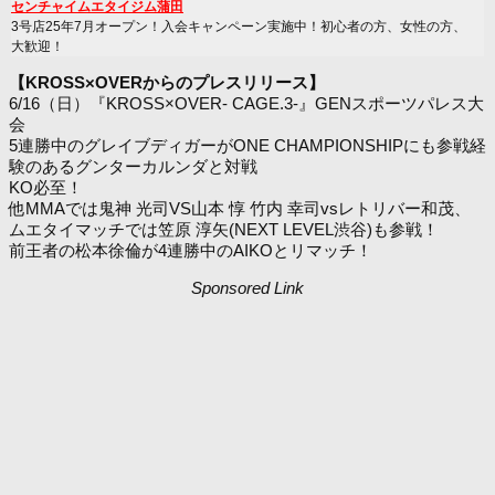
センチャイムエタイジム蒲田
3号店25年7月オープン！入会キャンペーン実施中！初心者の方、女性の方、
大歓迎！
【KROSS×OVERからのプレスリリース】
6/16（日）『KROSS×OVER- CAGE.3-』GENスポーツパレス大
会
5連勝中のグレイブディガーがONE CHAMPIONSHIPにも参戦経
験のあるグンターカルンダと対戦
KO必至！
他MMAでは鬼神 光司VS山本 惇 竹内 幸司vsレトリバー和茂、
ムエタイマッチでは笠原 淳矢(NEXT LEVEL渋谷)も参戦！
前王者の松本徐倫が4連勝中のAIKOとリマッチ！
Sponsored Link