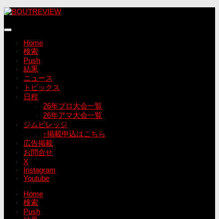
コ
ン
テ
ン
Home
ツ
検索
へ
Push
ス
結果
キ
ニュース
ッ
トピックス
プ
日程
26年プロ大会一覧
26年アマ大会一覧
ジムビレッジ
↑掲載申込はこちら
広告掲載
お問合せ
X
Instagram
Youtube
Home
検索
Push