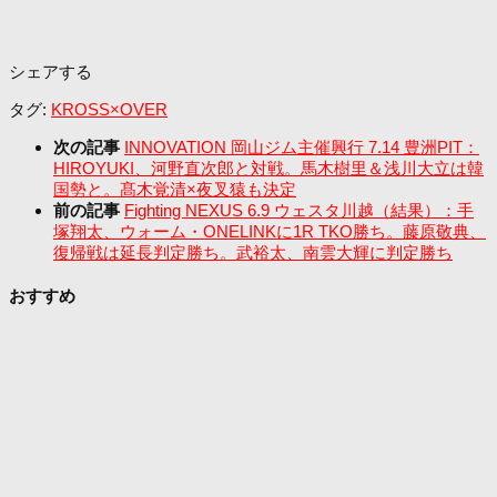
シェアする
タグ:
KROSS×OVER
次の記事
INNOVATION 岡山ジム主催興行 7.14 豊洲PIT：
HIROYUKI、河野直次郎と対戦。馬木樹里＆浅川大立は韓
国勢と。髙木覚清×夜叉猿も決定
前の記事
Fighting NEXUS 6.9 ウェスタ川越（結果）：手
塚翔太、ウォーム・ONELINKに1R TKO勝ち。藤原敬典、
復帰戦は延長判定勝ち。武裕太、南雲大輝に判定勝ち
おすすめ