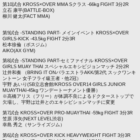
第10試合 KROSS×OVER MMA Sクラス -66kg FIGHT 3分2R
立石 康平(BATTLE-BOX)
柳川 健太(FACT MMA)
第9試合 -STANDING PART- メインイベント KROSS×OVER
GIRLS-KICK -43.5kg FIGHT 2分3R
松本徐倫（ボスジム）
AIKO(AX GYM)
第8試合 -STANDING PART-セミファイナル KROSS×OVER
GIRLS MUAY THAI スペシャルエキシビジョンマッチ 2分2R
辻井和奏 （BRING IT ONパラエストラAKK/第2代 スックワンキ
ントーン 女子フライ級王者・他2冠）
宇野 あいり(SB立志會館/KROSS OVER14 GIRLS JUNIOR
MUAYTHAI-45kg ワンデートーナメント優勝）
※高橋アリス（フリー）が体調不良によるドクターストップで
欠場し、宇野は辻井とのエキシビションマッチに変更
第7試合 KROSS×OVER PRO-MUAYTHAI -59kg FIGHT 3分3R
笠原 淳矢(NEXT LEVEL渋谷)
幸島 秀之（サンライズジム）
第6試合 KROSS×OVER KICK HEAVYWEIGHT FIGHT 3分3R