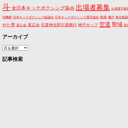
斗
出場者募集
全日本キックボクシング協会
出場選手募
映画
判機構
日本キックボクシング協議会
日本キックボクシング選手協会
書評
東北格闘
空道
聖域
せた男
真正会
石渡伸太郎引退興行
神戸カップ
直心会
英
アーカイブ
ア
ー
カ
記事検索
イ
ブ