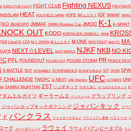
Fighting NEXUS
FIGHT CLUB
al
FIRSTMAT
EXECUTIVE FIGHT
HEAT
IGF
ANDSLAM
IMMAF
HOPE
IBFムエタイ
HOLYFIELD JAPAN
IMPA
K-1
JMOC
JMMAF
FKO
JMAEXPO
K-SPIRIT
JMMA Rookies Cup
KNOCK OUT
KROS
KODO
KORAKUEN JAMBULL
KPKB
M
M-ONE
LFA
PAN
Level-G
M-1 JAPAN
M-1ムエタイ
MAS FIGHT
MAX FC
NJKF
NKB
NEXT☆LEVEL
NO KI
 GATE
NICE MIDDLE
FC
PR
PFL
POUNDOUT
POUND STORM
PRINCE REV
POUND OUT
S
S-BATTLE
SPA
SCF
SIT
SCRAP&BUILD
SKKB
SCRAMBLE
SCRAP＆BUILD
UFC
F CHALLENGE
UN
TWOFC
U-NEXT
UAE Warriors
ULTIMATE
ZST
いぶすキック
be
ZAIMAX MUAYTHAI
かきだみし
かつおのタタキック
グダムエルガイツ
ギーラームエ
グラップリング
クンクメール
ジャパンキック
ジャパンカップキックボクシング
会
ジー
パンクラス
イド
ベラトール
ファイターズギルド
ブラジリアン柔術
ラウェイ
ローク
ラウェイ×アンビータブル
ュートボクシング
ラジ