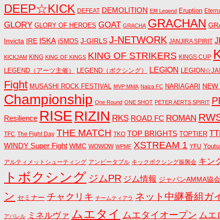
DEEP☆KICK
DEMOLITION
DEFEAT
Eruption
Etern
EM Legend
GRACHAN
GLORY
GOAT
GR
GLORY OF HEROES
GRACHA
J-NETWORK
ISKA
J
Invicta
IRE
J-GIRLS
iSMOS
JANJIRA SPIRIT
KING OF STRIKERS
KING
KINGS CUP
KICKJAM
KING OF KINGS
LEGION
LEGEND（アーツ主催）
LEGEND（ボクシング）
LEGION☆JA
Fight
NEW
MUSASHI ROCK FESTIVAL
NARIAGARI
MVP MMA
Naiza FC
Championship
P
One Round
ONE SHOT
PETER AERTS SPIRIT
RISE
RIZIN
RW
RKS
ROMAN
ROAD FC
Resilience
THE MATCH
TT
TOP BRIGHTS
TOPTIER
TFC
The Fight Day
TKO
XSTREAM 1
WINDY Super Fight
WMC
Youtu
WOWOW
YFU
WPMF
キン
アルティメットシューティング
アンビータブル
キックボクシング振興会
トボクシング
ジムPR
ジム情報
ジャパンAMMA協
ン
ネット中継番組ガ
チャクリキ
セミナー
チームティアラ
ムエタイ
ムエタイオープン
ミネルヴァ
ムエ
アパレル