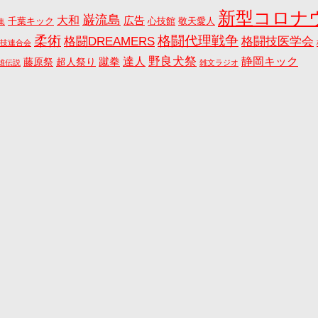
新型コロナ
巌流島
大和
広告
千葉キック
心技館
敬天愛人
集
格闘代理戦争
柔術
格闘DREAMERS
格闘技医学会
技連合会
野良犬祭
蹴拳
達人
静岡キック
藤原祭
超人祭り
雄伝説
雑文ラジオ