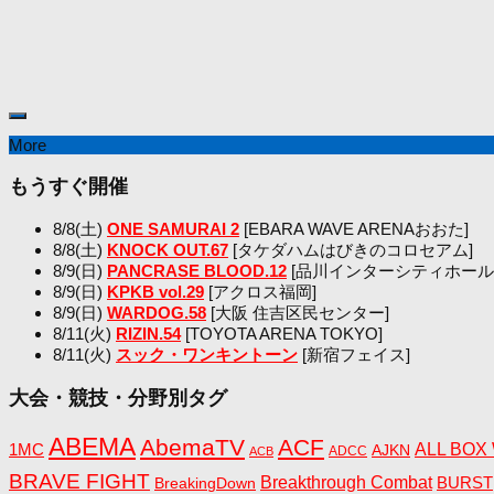
More
もうすぐ開催
8/8(土)
ONE SAMURAI 2
[EBARA WAVE ARENAおおた]
8/8(土)
KNOCK OUT.67
[タケダハムはびきのコロセアム]
8/9(日)
PANCRASE BLOOD.12
[品川インターシティホール
8/9(日)
KPKB vol.29
[アクロス福岡]
8/9(日)
WARDOG.58
[大阪 住吉区民センター]
8/11(火)
RIZIN.54
[TOYOTA ARENA TOKYO]
8/11(火)
スック・ワンキントーン
[新宿フェイス]
大会・競技・分野別タグ
ABEMA
AbemaTV
ACF
1MC
ALL BOX
AJKN
ADCC
ACB
BRAVE FIGHT
Breakthrough Combat
BreakingDown
BURST