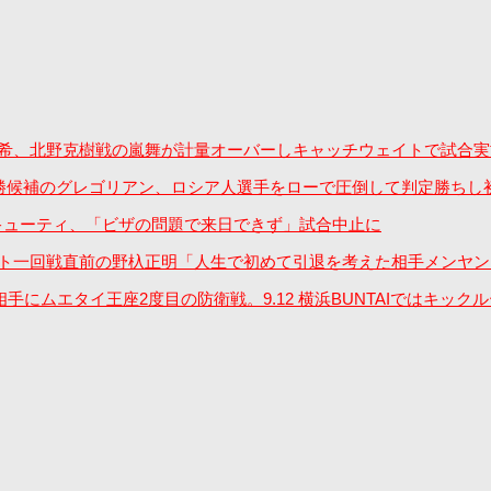
戦の笠原弘希、北野克樹戦の嵐舞が計量オーバーしキャッチウェイトで試
ト優勝候補のグレゴリアン、ロシア人選手をローで圧倒して判定勝ちし
相手のキューティ、「ビザの問題で来日できず」試合中止に
トーナメント一回戦直前の野杁正明「人生で初めて引退を考えた相手メ
相手にムエタイ王座2度目の防衛戦。9.12 横浜BUNTAIではキック