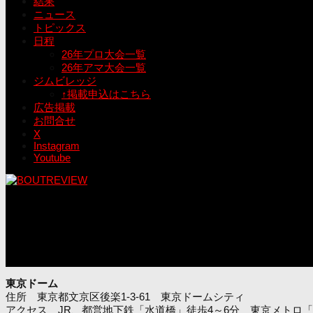
結果
ニュース
トピックス
日程
26年プロ大会一覧
26年アマ大会一覧
ジムビレッジ
↑掲載申込はこちら
広告掲載
お問合せ
X
Instagram
Youtube
東京ドーム
住所 東京都文京区後楽1-3-61 東京ドームシティ
アクセス JR、都営地下鉄「水道橋」徒歩4～6分 東京メトロ