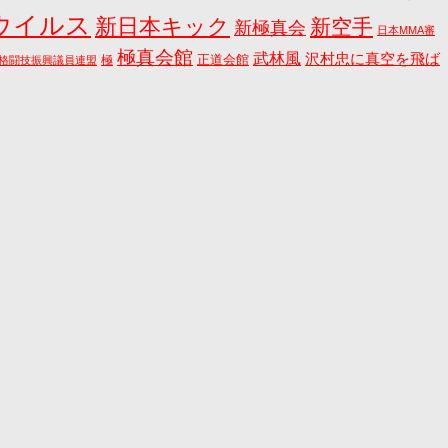
ウイルス
新日本キック
新空手
新極真会
日本MMA審
極真会館
武林風
沢村忠に真空を飛ば
正道会館
極
格闘技振興議員連盟