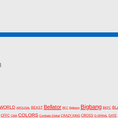
]
Bigbang
Bellator
 WORLD
BL
BEAST
BKFC
AROUSAL
BFC
Bgibang
COLORS
CFFC
CRAZY KING
CROSS
DATE
CMA
Combate Global
D-SPIRAL