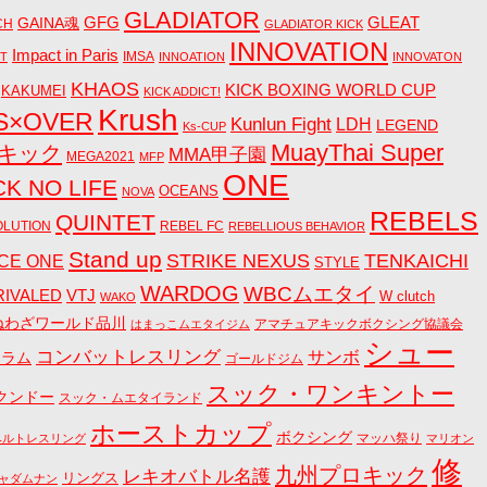
GLADIATOR
GAINA魂
GFG
GLEAT
CH
GLADIATOR KICK
INNOVATION
Impact in Paris
IMSA
CT
INNOATION
INNOVATON
KHAOS
KICK BOXING WORLD CUP
KAKUMEI
KICK ADDICT!
Krush
S×OVER
Kunlun Fight
LDH
LEGEND
Ks-CUP
MuayThai Super
Aキック
MMA甲子園
MEGA2021
MFP
ONE
CK NO LIFE
OCEANS
NOVA
REBELS
QUINTET
OLUTION
REBEL FC
REBELLIOUS BEHAVIOR
Stand up
STRIKE NEXUS
TENKAICHI
CE ONE
STYLE
WARDOG
WBCムエタイ
RIVALED
VTJ
W clutch
WAKO
ねわざワールド品川
アマチュアキックボクシング協議会
はまっこムエタイジム
シュー
コンバットレスリング
サンボ
コラム
ゴールドジム
スック・ワンキントー
クンドー
スック・ムエタイランド
ホーストカップ
ボクシング
マッハ祭り
ベルトレスリング
マリオン
修
九州プロキック
レキオバトル名護
リングス
ャダムナン