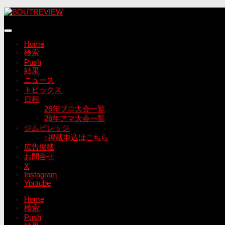
コ
ン
テ
ン
Home
ツ
検索
へ
Push
ス
結果
キ
ニュース
ッ
トピックス
プ
日程
26年プロ大会一覧
26年アマ大会一覧
ジムビレッジ
↑掲載申込はこちら
広告掲載
お問合せ
X
Instagram
Youtube
Home
検索
Push