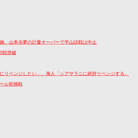
合実施。山本歩夢の計量オーバーで平山諒戦は中止
初戦突破
ンヤンにリベンジしたい」、海人「シアサラニに絶対リベンジする」
ルール初挑戦