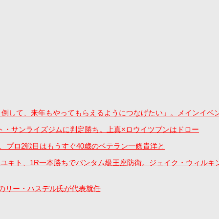
しっかり倒して、来年もやってもらえるようにつなげたい」。メインイベ
、アキト・サンライズジムに判定勝ち。上真×ロウイツブンはドロー
市朗、プロ2戦目はもうすぐ40歳のベテラン一條貴洋と
さん”森永ユキト、1R一本勝ちでバンタム級王座防衛。ジェイク・ウィ
のリー・ハスデル氏が代表就任