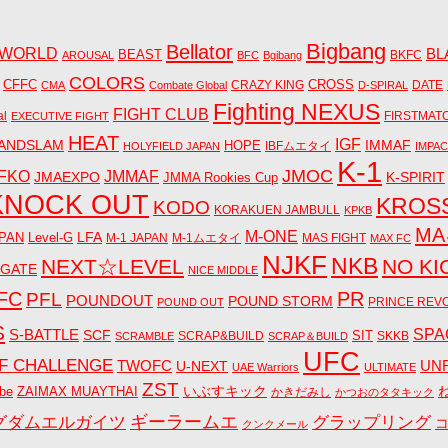
Bigbang
Bellator
 WORLD
BL
BEAST
BKFC
AROUSAL
BFC
Bgibang
COLORS
CFFC
CRAZY KING
CROSS
DATE
CMA
Combate Global
D-SPIRAL
Fighting NEXUS
FIGHT CLUB
al
FIRSTMAT
EXECUTIVE FIGHT
HEAT
IGF
ANDSLAM
IMMAF
HOPE
IBFムエタイ
HOLYFIELD JAPAN
IMPA
K-1
JMOC
JMMAF
FKO
JMAEXPO
K-SPIRIT
JMMA Rookies Cup
KNOCK OUT
KROS
KODO
KORAKUEN JAMBULL
KPKB
M
M-ONE
LFA
PAN
Level-G
M-1 JAPAN
M-1ムエタイ
MAS FIGHT
MAX FC
NJKF
NKB
NEXT☆LEVEL
NO KI
 GATE
NICE MIDDLE
FC
PR
PFL
POUNDOUT
POUND STORM
PRINCE REV
POUND OUT
S
S-BATTLE
SPA
SCF
SIT
SCRAP&BUILD
SKKB
SCRAMBLE
SCRAP＆BUILD
UFC
F CHALLENGE
UN
TWOFC
U-NEXT
UAE Warriors
ULTIMATE
ZST
いぶすキック
be
ZAIMAX MUAYTHAI
かきだみし
かつおのタタキック
グダムエルガイツ
ギーラームエ
グラップリング
クンクメール