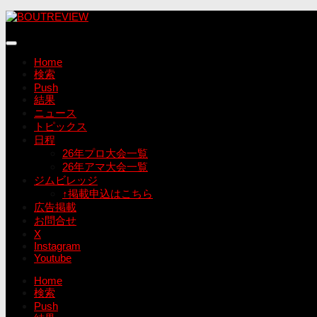
コ
ン
テ
ン
Home
ツ
検索
へ
Push
ス
結果
キ
ニュース
ッ
トピックス
プ
日程
26年プロ大会一覧
26年アマ大会一覧
ジムビレッジ
↑掲載申込はこちら
広告掲載
お問合せ
X
Instagram
Youtube
Home
検索
Push