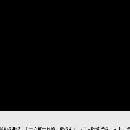
鶴見緑地線「ドーム前千代崎」徒歩すぐ、JR大阪環状線「大正」徒