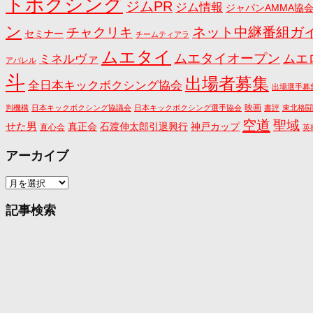
トボクシング
ジムPR
ジム情報
ジャパンAMMA協
ン
ネット中継番組ガ
チャクリキ
セミナー
チームティアラ
ムエタイ
ムエタイオープン
ミネルヴァ
ムエ
アパレル
斗
出場者募集
全日本キックボクシング協会
出場選手募
映画
判機構
日本キックボクシング協議会
日本キックボクシング選手協会
書評
東北格闘
空道
聖域
せた男
真正会
石渡伸太郎引退興行
神戸カップ
直心会
英
アーカイブ
ア
ー
カ
記事検索
イ
ブ