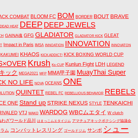
BOM
BOUT
BRAVE
ACK COMBAT
BLOOM FC
BORDER
DEEP
DEEP JEWELS
DEAD HEAT
GLADIATOR
GAINA魂
GFG
GLEAT
CH
GLADIATOR KICK
INNOVATION
Impact in Paris
IMSA
CT
INNOATION
INNOVATON
KHAOS
KICK BOXING WORLD CUP
KAKUMEI
KICK ADDICT!
Krush
S×OVER
Kunlun Fight
LDH
LEGEND
Ks-CUP
MuayThai Super
Aキック
MMA甲子園
MEGA2021
MFP
ONE
CK NO LIFE
OCEANS
NOVA
REBELS
QUINTET
OLUTION
REBEL FC
REBELLIOUS BEHAVIOR
Stand up
STRIKE NEXUS
TENKAICHI
CE ONE
STYLE
WARDOG
WBCムエタイ
RIVALED
VTJ
W clutch
WAKO
ねわざワールド品川
アマチュアキックボクシング協議会
はまっこムエタイジム
シュー
コンバットレスリング
サンボ
コラム
ゴールドジム