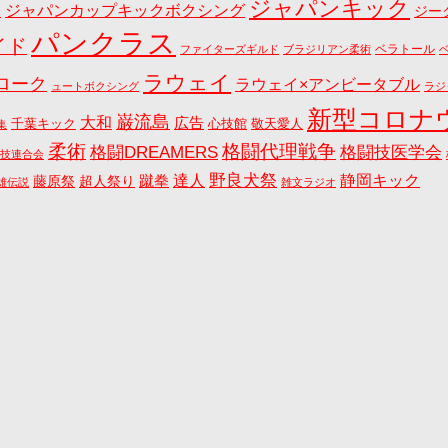
ジャパンキック
ジャパンカップキックボクシング
会
ジー
パンクラス
イド
ベラトール
ファイターズギルド
ブラジリアン柔術
ラウェイ
ローク
ラウェイ×アンビータブル
ュートボクシング
ラジ
新型コロナ
巌流島
大和
広告
千葉キック
心技館
敬天愛人
集
格闘代理戦争
柔術
格闘DREAMERS
格闘技医学会
技連合会
野良犬祭
蹴拳
達人
静岡キック
藤原祭
超人祭り
雄伝説
雑文ラジオ