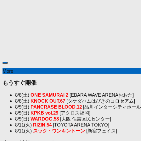
More
もうすぐ開催
8/8(土)
ONE SAMURAI 2
[EBARA WAVE ARENAおおた]
8/8(土)
KNOCK OUT.67
[タケダハムはびきのコロセアム]
8/9(日)
PANCRASE BLOOD.12
[品川インターシティホール
8/9(日)
KPKB vol.29
[アクロス福岡]
8/9(日)
WARDOG.58
[大阪 住吉区民センター]
8/11(火)
RIZIN.54
[TOYOTA ARENA TOKYO]
8/11(火)
スック・ワンキントーン
[新宿フェイス]