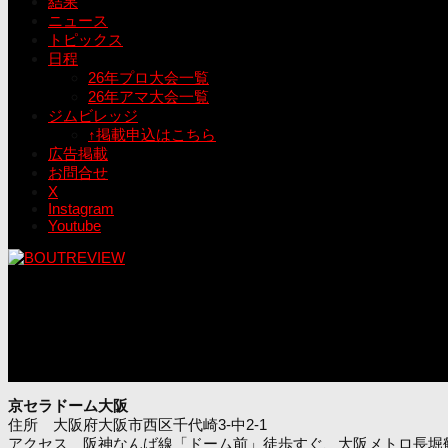
結果
ニュース
トピックス
日程
26年プロ大会一覧
26年アマ大会一覧
ジムビレッジ
↑掲載申込はこちら
広告掲載
お問合せ
X
Instagram
Youtube
京セラドーム大阪
住所 大阪府大阪市西区千代崎3-中2-1
アクセス 阪神なんば線「ドーム前」徒歩すぐ、大阪メトロ長堀