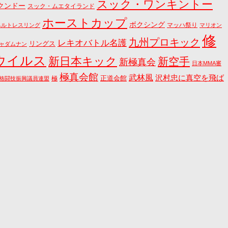
スック・ワンキントー
クンドー
スック・ムエタイランド
ホーストカップ
ボクシング
マッハ祭り
ベルトレスリング
マリオン
修
九州プロキック
レキオバトル名護
リングス
ャダムナン
ウイルス
新日本キック
新空手
新極真会
日本MMA審
極真会館
武林風
沢村忠に真空を飛ば
正道会館
極
格闘技振興議員連盟