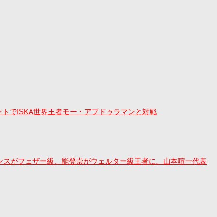
ントでISKA世界王者モー・アブドゥラマンと対戦
ルキンスがフェザー級、能登崇がウェルター級王者に。山本喧一代表