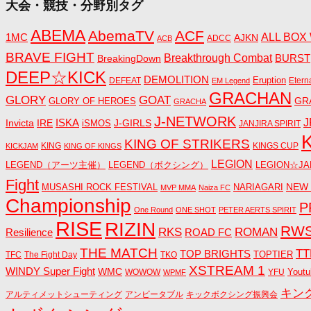
大会・競技・分野別タグ
ABEMA
AbemaTV
ACF
1MC
ALL BOX
AJKN
ADCC
ACB
BRAVE FIGHT
Breakthrough Combat
BreakingDown
BURST
DEEP☆KICK
DEMOLITION
DEFEAT
Eruption
Etern
EM Legend
GRACHAN
GLORY
GOAT
GR
GLORY OF HEROES
GRACHA
J-NETWORK
ISKA
J
Invicta
IRE
J-GIRLS
iSMOS
JANJIRA SPIRIT
KING OF STRIKERS
KING
KINGS CUP
KICKJAM
KING OF KINGS
LEGION
LEGEND（アーツ主催）
LEGEND（ボクシング）
LEGION☆JA
Fight
NEW
MUSASHI ROCK FESTIVAL
NARIAGARI
MVP MMA
Naiza FC
Championship
P
One Round
ONE SHOT
PETER AERTS SPIRIT
RISE
RIZIN
RW
RKS
ROMAN
ROAD FC
Resilience
THE MATCH
TT
TOP BRIGHTS
TOPTIER
TFC
The Fight Day
TKO
XSTREAM 1
WINDY Super Fight
WMC
Youtu
WOWOW
YFU
WPMF
キン
アルティメットシューティング
アンビータブル
キックボクシング振興会