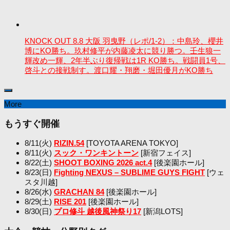
KNOCK OUT 8.8 大阪 羽曳野（レポ/1-2）：中島玲、櫻井
博にKO勝ち。玖村修平が内藤凌太に競り勝つ。壬生狼一
輝改め一輝、2年半ぶり復帰戦は1R KO勝ち。戦闘員1号、
啓斗との接戦制す。渡口耀・翔磨・堀田優月がKO勝ち
More
もうすぐ開催
8/11(火)
RIZIN.54
[TOYOTA ARENA TOKYO]
8/11(火)
スック・ワンキントーン
[新宿フェイス]
8/22(土)
SHOOT BOXING 2026 act.4
[後楽園ホール]
8/23(日)
Fighting NEXUS – SUBLIME GUYS FIGHT
[ウェ
スタ川越]
8/26(水)
GRACHAN 84
[後楽園ホール]
8/29(土)
RISE 201
[後楽園ホール]
8/30(日)
プロ修斗 越後風神祭り17
[新潟LOTS]