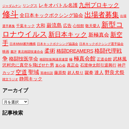
九州プロキック
レキオバトル名護
リングス
ジャダムナン
修斗
出場者募集
全日本キックボクシング協会
出場
新型コ
巌流島
大和
広告
千葉キック
心技館
敬天愛人
選手募集
ロナウイルス
新日本キック
新空
新極真会
手
日本MMA審判機構
日本キックボクシング協議会
日本キックボクシング選手協会
格闘代理戦
柔術
格闘DREAMERS
映画
書評
東北格闘技連合会
争
極真会館
格闘技医学会
武林風
正道会館
極
格闘技振興議員連盟
沢村忠に真空を飛ばせた男
真正会
石渡伸太郎引退興行
神戸
直心会
空道
聖域
野良犬祭
蹴拳
達人
カップ
藤原祭
超人祭り
英雄伝説
静岡キック
雑文ラジオ
アーカイブ
ア
ー
カ
記事検索
イ
ブ