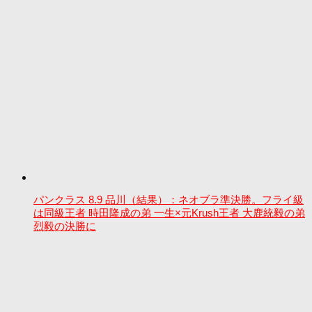
パンクラス 8.9 品川（結果）：ネオブラ準決勝。フライ級
は同級王者 時田隆成の弟 一生×元Krush王者 大鹿統毅の弟
烈毅の決勝に