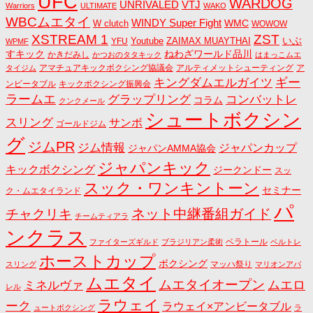
UFC
WARDOG
UNRIVALED
VTJ
Warriors
ULTIMATE
WAKO
WBCムエタイ
WINDY Super Fight
WMC
W clutch
WOWOW
ZST
XSTREAM 1
いぶ
Youtube
ZAIMAX MUAYTHAI
YFU
WPMF
すキック
ねわざワールド品川
かきだみし
かつおのタタキック
はまっこムエ
アマチュアキックボクシング協議会
アルティメットシューティング
ア
タイジム
キングダムエルガイツ
ギー
ンビータブル
キックボクシング振興会
ラームエ
コンバットレ
グラップリング
コラム
クンクメール
シュートボクシン
スリング
サンボ
ゴールドジム
グ
ジムPR
ジム情報
ジャパンカップ
ジャパンAMMA協会
ジャパンキック
キックボクシング
ジークンドー
スッ
スック・ワンキントーン
セミナー
ク・ムエタイランド
パ
ネット中継番組ガイド
チャクリキ
チームティアラ
ンクラス
ベラトール
ファイターズギルド
ブラジリアン柔術
ベルトレ
ホーストカップ
ボクシング
マッハ祭り
スリング
マリオンアパ
ムエタイ
ムエタイオープン
ミネルヴァ
ムエロ
レル
ラウェイ
ーク
ラウェイ×アンビータブル
ュートボクシング
ラ