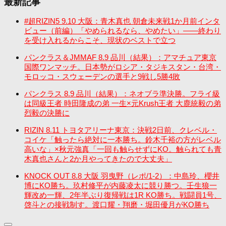
最新記事
#超RIZIN5 9.10 大阪：青木真也 朝倉未来戦1か月前インタ
ビュー（前編）「やめられるなら、やめたい」――終わり
を受け入れるからこそ、現状のベストで立つ
パンクラス＆JMMAF 8.9 品川（結果）：アマチュア東京
国際ワンマッチ。日本勢がロシア・タジキスタン・台湾・
モロッコ・スウェーデンの選手と9戦し5勝4敗
パンクラス 8.9 品川（結果）：ネオブラ準決勝。フライ級
は同級王者 時田隆成の弟 一生×元Krush王者 大鹿統毅の弟
烈毅の決勝に
RIZIN 8.11 トヨタアリーナ東京：決戦2日前、クレベル・
コイケ「触ったら絶対に一本勝ち。鈴木千裕の方がレベル
高いな」×秋元強真「一回も触らせずにKO。触られても青
木真也さんと2か月やってきたので大丈夫」
KNOCK OUT 8.8 大阪 羽曳野（レポ/1-2）：中島玲、櫻井
博にKO勝ち。玖村修平が内藤凌太に競り勝つ。壬生狼一
輝改め一輝、2年半ぶり復帰戦は1R KO勝ち。戦闘員1号、
啓斗との接戦制す。渡口耀・翔磨・堀田優月がKO勝ち