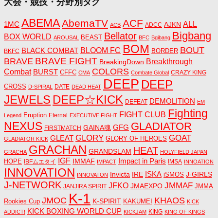
大会・競技・分野別タグ
ABEMA
AbemaTV
ACF
1MC
ALL
AJKN
ADCC
ACB
Bigbang
Bellator
BOX WORLD
BEAST
AROUSAL
BFC
Bgibang
BOM
BOUT
BLACK COMBAT
BLOOM FC
BORDER
BKFC
BRAVE FIGHT
BRAVE
Breakthrough
BreakingDown
COLORS
Combat
BURST
CFFC
CRAZY KING
CMA
Combate Global
DEEP
DEEP
CROSS
DATE
D-SPIRAL
DEAD HEAT
JEWELS
DEEP☆KICK
DEMOLITION
DEFEAT
EM
Fighting
FIGHT CLUB
Eruption
Eternal
Legend
EXECUTIVE FIGHT
NEXUS
GLADIATOR
GAINA魂
GFG
FIRSTMATCH
GLORY
GOAT
GLEAT
GLORY OF HEROES
GLADIATOR KICK
GRACHAN
HEAT
GRANDSLAM
GRACHA
HOLYFIELD JAPAN
IGF
Impact in Paris
IMMAF
HOPE
IBFムエタイ
IMSA
IMPACT
INNOATION
INNOVATION
ISKA
Invicta
IRE
J-GIRLS
iSMOS
INNOVATON
J-NETWORK
JMMAF
JFKO
JMAEXPO
JANJIRA SPIRIT
JMMA
K-1
JMOC
KHAOS
K-SPIRIT
Rookies Cup
KAKUMEI
KICK
KICK BOXING WORLD CUP
KING
ADDICT!
KICKJAM
KING OF KINGS