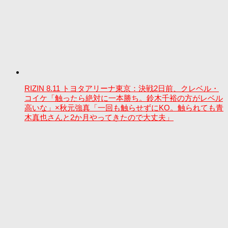
RIZIN 8.11 トヨタアリーナ東京：決戦2日前、クレベル・
コイケ「触ったら絶対に一本勝ち。鈴木千裕の方がレベル
高いな」×秋元強真「一回も触らせずにKO。触られても青
木真也さんと2か月やってきたので大丈夫」