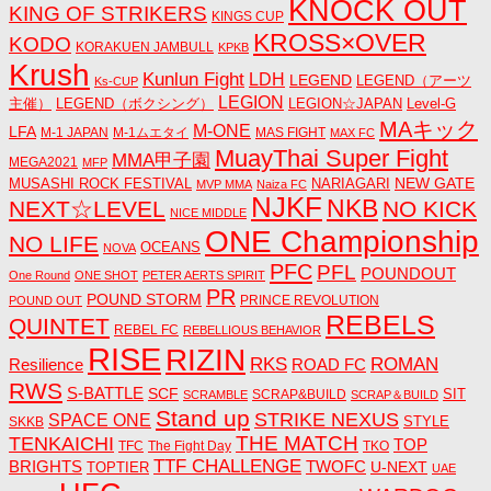
KNOCK OUT
KING OF STRIKERS
KINGS CUP
KROSS×OVER
KODO
KORAKUEN JAMBULL
KPKB
Krush
Kunlun Fight
LDH
LEGEND
LEGEND（アーツ
Ks-CUP
LEGION
主催）
LEGEND（ボクシング）
LEGION☆JAPAN
Level-G
MAキック
M-ONE
LFA
M-1 JAPAN
M-1ムエタイ
MAS FIGHT
MAX FC
MuayThai Super Fight
MMA甲子園
MEGA2021
MFP
NEW GATE
MUSASHI ROCK FESTIVAL
NARIAGARI
MVP MMA
Naiza FC
NJKF
NKB
NEXT☆LEVEL
NO KICK
NICE MIDDLE
ONE Championship
NO LIFE
OCEANS
NOVA
PFC
PFL
POUNDOUT
One Round
ONE SHOT
PETER AERTS SPIRIT
PR
POUND STORM
PRINCE REVOLUTION
POUND OUT
REBELS
QUINTET
REBEL FC
REBELLIOUS BEHAVIOR
RISE
RIZIN
RKS
ROMAN
ROAD FC
Resilience
RWS
S-BATTLE
SCF
SIT
SCRAP&BUILD
SCRAMBLE
SCRAP＆BUILD
Stand up
STRIKE NEXUS
SPACE ONE
STYLE
SKKB
THE MATCH
TENKAICHI
TOP
TFC
The Fight Day
TKO
TTF CHALLENGE
BRIGHTS
TWOFC
U-NEXT
TOPTIER
UAE