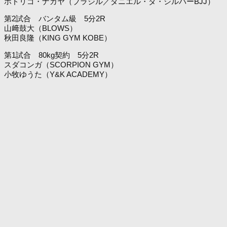
ホドリゴ・ナカヤ（ブラジル／ダニエル・ダ・シルバーBJJ）
第2試合 バンタム級 5分2R
山﨑鼓大（BLOWS）
秋田良隆（KING GYM KOBE）
第1試合 80kg契約 5分2R
スダコンガ（SCORPION GYM）
小牧ゆうた（Y&K ACADEMY）