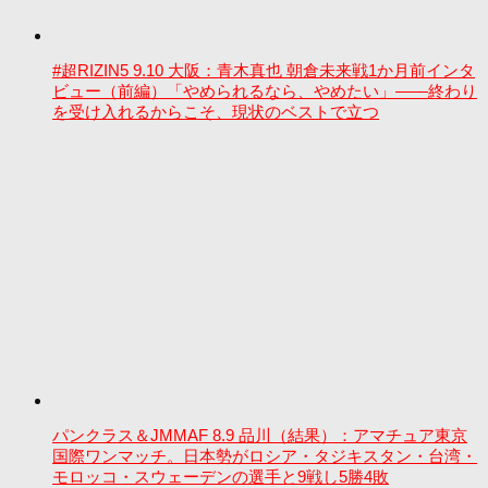
#超RIZIN5 9.10 大阪：青木真也 朝倉未来戦1か月前インタ
ビュー（前編）「やめられるなら、やめたい」――終わり
を受け入れるからこそ、現状のベストで立つ
パンクラス＆JMMAF 8.9 品川（結果）：アマチュア東京
国際ワンマッチ。日本勢がロシア・タジキスタン・台湾・
モロッコ・スウェーデンの選手と9戦し5勝4敗