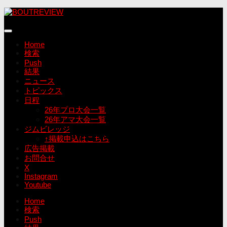
コ
ン
テ
ン
Home
ツ
検索
へ
Push
ス
結果
キ
ニュース
ッ
トピックス
プ
日程
26年プロ大会一覧
26年アマ大会一覧
ジムビレッジ
↑掲載申込はこちら
広告掲載
お問合せ
X
Instagram
Youtube
Home
検索
Push