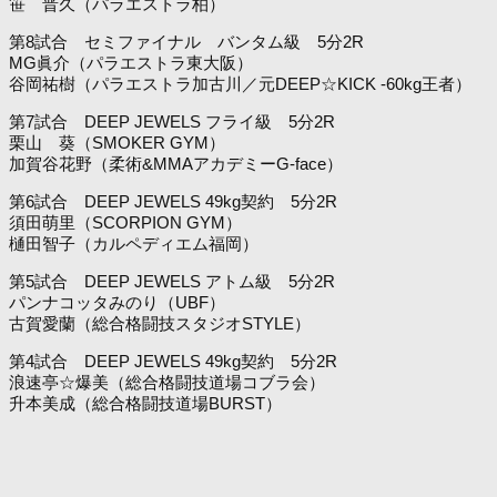
笹 晋久（パラエストラ柏）
第8試合 セミファイナル バンタム級 5分2R
MG眞介（パラエストラ東大阪）
谷岡祐樹（パラエストラ加古川／元DEEP☆KICK -60kg王者）
第7試合 DEEP JEWELS フライ級 5分2R
栗山 葵（SMOKER GYM）
加賀谷花野（柔術&MMAアカデミーG-face）
第6試合 DEEP JEWELS 49kg契約 5分2R
須田萌里（SCORPION GYM）
樋田智子（カルペディエム福岡）
第5試合 DEEP JEWELS アトム級 5分2R
パンナコッタみのり（UBF）
古賀愛蘭（総合格闘技スタジオSTYLE）
第4試合 DEEP JEWELS 49kg契約 5分2R
浪速亭☆爆美（総合格闘技道場コブラ会）
升本美成（総合格闘技道場BURST）