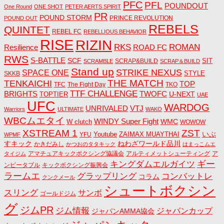
PFC
PFL
POUNDOUT
One Round
ONE SHOT
PETER AERTS SPIRIT
PR
POUND STORM
PRINCE REVOLUTION
POUND OUT
REBELS
QUINTET
REBEL FC
REBELLIOUS BEHAVIOR
RISE
RIZIN
RKS
ROMAN
ROAD FC
Resilience
RWS
S-BATTLE
SCF
SIT
SCRAP&BUILD
SCRAMBLE
SCRAP＆BUILD
Stand up
STRIKE NEXUS
SPACE ONE
STYLE
SKKB
THE MATCH
TENKAICHI
TOP
TFC
The Fight Day
TKO
TTF CHALLENGE
BRIGHTS
TWOFC
U-NEXT
TOPTIER
UAE
UFC
WARDOG
UNRIVALED
VTJ
Warriors
ULTIMATE
WAKO
WBCムエタイ
WINDY Super Fight
WMC
W clutch
WOWOW
ZST
XSTREAM 1
いぶ
Youtube
ZAIMAX MUAYTHAI
YFU
WPMF
すキック
ねわざワールド品川
かきだみし
かつおのタタキック
はまっこムエ
アマチュアキックボクシング協議会
アルティメットシューティング
ア
タイジム
キングダムエルガイツ
ギー
ンビータブル
キックボクシング振興会
ラームエ
コンバットレ
グラップリング
コラム
クンクメール
シュートボクシン
スリング
サンボ
ゴールドジム
グ
ジムPR
ジム情報
ジャパンカップ
ジャパンAMMA協会