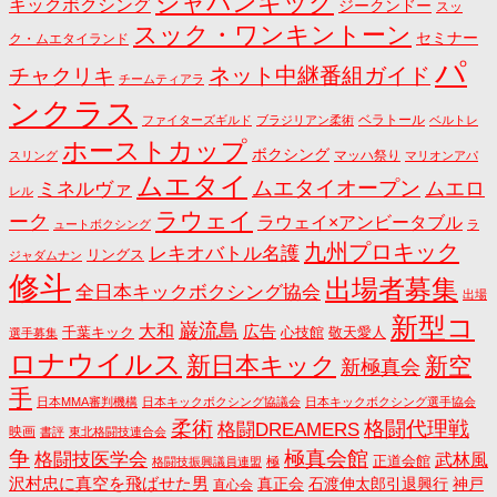
ジャパンキック
キックボクシング
ジークンドー
スッ
スック・ワンキントーン
セミナー
ク・ムエタイランド
パ
ネット中継番組ガイド
チャクリキ
チームティアラ
ンクラス
ベラトール
ファイターズギルド
ブラジリアン柔術
ベルトレ
ホーストカップ
ボクシング
マッハ祭り
スリング
マリオンアパ
ムエタイ
ムエタイオープン
ミネルヴァ
ムエロ
レル
ラウェイ
ーク
ラウェイ×アンビータブル
ュートボクシング
ラ
九州プロキック
レキオバトル名護
リングス
ジャダムナン
修斗
出場者募集
全日本キックボクシング協会
出場
新型コ
巌流島
大和
広告
千葉キック
心技館
敬天愛人
選手募集
ロナウイルス
新日本キック
新空
新極真会
手
日本MMA審判機構
日本キックボクシング協議会
日本キックボクシング選手協会
格闘代理戦
柔術
格闘DREAMERS
映画
書評
東北格闘技連合会
争
極真会館
格闘技医学会
武林風
正道会館
極
格闘技振興議員連盟
沢村忠に真空を飛ばせた男
真正会
石渡伸太郎引退興行
神戸
直心会