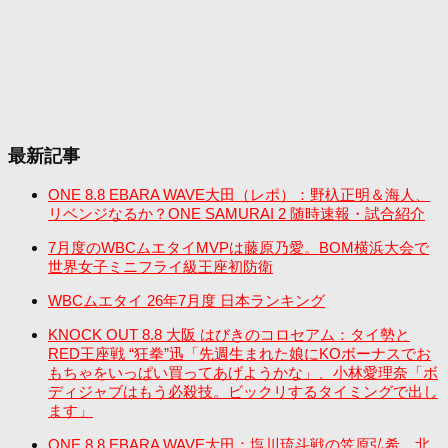
最新記事
ONE 8.8 EBARA WAVE大田（レポ）：野杁正明＆海人、
リベンジなるか？ONE SAMURAI 2 随時速報・試合紹介
7月度のWBCムエタイMVPは藤原乃愛。BOM横浜大会で
世界女子ミニフライ級王座初防衛
WBCムエタイ 26年7月度 日本ランキング
KNOCK OUT 8.8 大阪 はびきのコロセアム：タイ勢と
RED王座戦 “狂拳”迅「先週生まれた娘にKOボーナスでお
もちゃをいっぱい買ってあげようかな」、小林愛理奈「ボ
ディジャブはもう必殺技。ビックリするタイミングで出し
ます」
ONE 8.8 EBARA WAVE大田：塩川琉斗戦の笠原弘希、北