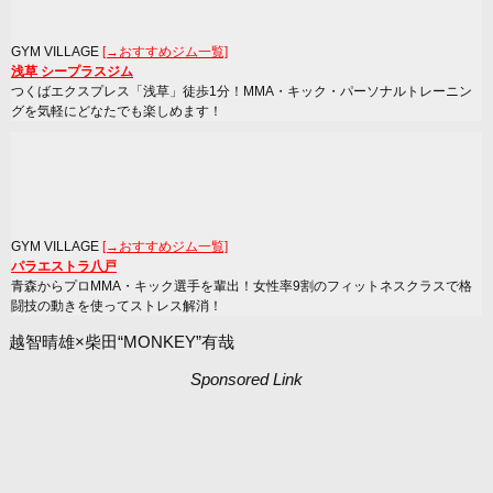
GYM VILLAGE
[→おすすめジム一覧]
浅草 シープラスジム
つくばエクスプレス「浅草」徒歩1分！MMA・キック・パーソナルトレーニン
グを気軽にどなたでも楽しめます！
GYM VILLAGE
[→おすすめジム一覧]
パラエストラ八戸
青森からプロMMA・キック選手を輩出！女性率9割のフィットネスクラスで格
闘技の動きを使ってストレス解消！
越智晴雄×柴田“MONKEY”有哉
Sponsored Link