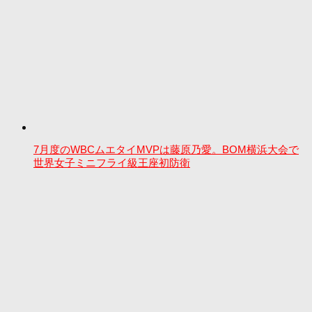
7月度のWBCムエタイMVPは藤原乃愛。BOM横浜大会で
世界女子ミニフライ級王座初防衛