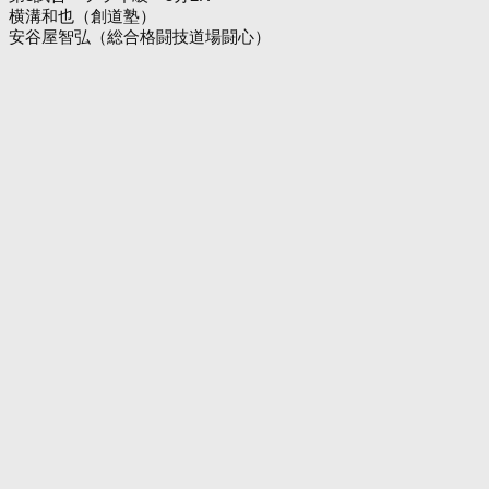
横溝和也（創道塾）
安谷屋智弘（総合格闘技道場闘心）