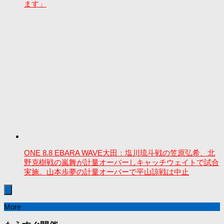
ます」
ONE 8.8 EBARA WAVE大田：塩川琉斗戦の笠原弘希、北
野克樹戦の嵐舞が計量オーバーしキャッチウェイトで試合
実施。山本歩夢の計量オーバーで平山諒戦は中止
More