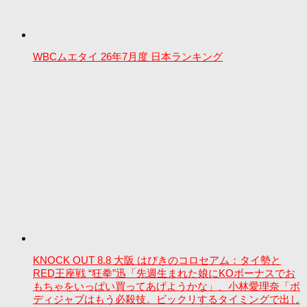
WBCムエタイ 26年7月度 日本ランキング
KNOCK OUT 8.8 大阪 はびきのコロセアム：タイ勢と
RED王座戦 “狂拳”迅「先週生まれた娘にKOボーナスでお
もちゃをいっぱい買ってあげようかな」、小林愛理奈「ボ
ディジャブはもう必殺技。ビックリするタイミングで出し