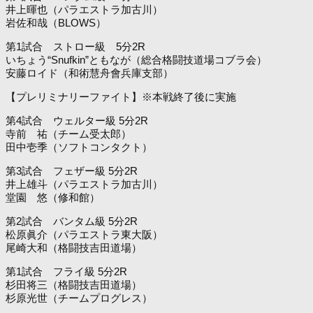
井上暉也（パラエストラ加古川）
岩佐和哉（BLOWS）
第1試合 ストロー級 5分2R
いちょう“Snufkin”ともなが（総合格闘技道場コブラ会）
安藤ロイド（和術慧舟會兵庫支部）
【プレリミナリーファイト】※本戦終了後に実施
第4試合 ウェルター級 5分2R
寺前 祐（チーム受太郎）
田中壱季（ソフトコンタクト）
第3試合 フェザー級 5分2R
井上雄斗（パラエストラ加古川）
堂園 悠（修和館）
第2試合 バンタム級 5分2R
松原眞介（パラエストラ東大阪）
尾崎大和（格闘技吉田道場）
第1試合 フライ級 5分2R
杉田将三（格闘技吉田道場）
杉原光世（チームプログレス）