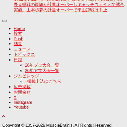
野克樹戦の嵐舞が計量オーバーしキャッチウェイトで試合
実施。山本歩夢の計量オーバーで平山諒戦は中止
Home
検索
Push
結果
ニュース
トピックス
日程
26年プロ大会一覧
26年アマ大会一覧
ジムビレッジ
↑掲載申込はこちら
広告掲載
お問合せ
X
Instagram
Youtube
Copyright © 1997-2026 MuscleBrain's. All Rights Reserved.