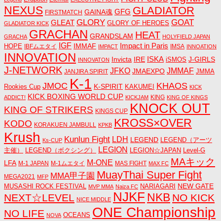
NEXUS
GLADIATOR
GAINA魂
GFG
FIRSTMATCH
GLORY
GOAT
GLEAT
GLORY OF HEROES
GLADIATOR KICK
GRACHAN
HEAT
GRANDSLAM
GRACHA
HOLYFIELD JAPAN
IGF
Impact in Paris
IMMAF
HOPE
IBFムエタイ
IMSA
IMPACT
INNOATION
INNOVATION
ISKA
Invicta
IRE
J-GIRLS
iSMOS
INNOVATON
J-NETWORK
JMMAF
JFKO
JMAEXPO
JANJIRA SPIRIT
JMMA
K-1
JMOC
KHAOS
K-SPIRIT
Rookies Cup
KAKUMEI
KICK
KICK BOXING WORLD CUP
KING
ADDICT!
KICKJAM
KING OF KINGS
KNOCK OUT
KING OF STRIKERS
KINGS CUP
KROSS×OVER
KODO
KORAKUEN JAMBULL
KPKB
Krush
Kunlun Fight
LDH
LEGEND
LEGEND（アーツ
Ks-CUP
LEGION
主催）
LEGEND（ボクシング）
LEGION☆JAPAN
Level-G
MAキック
M-ONE
LFA
M-1 JAPAN
M-1ムエタイ
MAS FIGHT
MAX FC
MuayThai Super Fight
MMA甲子園
MEGA2021
MFP
NEW GATE
MUSASHI ROCK FESTIVAL
NARIAGARI
MVP MMA
Naiza FC
NJKF
NKB
NEXT☆LEVEL
NO KICK
NICE MIDDLE
ONE Championship
NO LIFE
OCEANS
NOVA