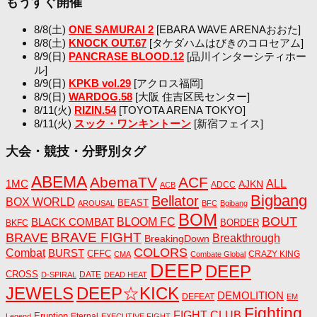
もうすぐ開催
8/8(土)
ONE SAMURAI 2
[EBARA WAVE ARENAおおた]
8/8(土)
KNOCK OUT.67
[タケダハムはびきのコロセアム]
8/9(日)
PANCRASE BLOOD.12
[品川インターシティホー
ル]
8/9(日)
KPKB vol.29
[アクロス福岡]
8/9(日)
WARDOG.58
[大阪 住吉区民センター]
8/11(火)
RIZIN.54
[TOYOTA ARENA TOKYO]
8/11(火)
スック・ワンキントーン
[新宿フェイス]
大会・競技・分野別タグ
ABEMA
AbemaTV
ACF
1MC
ALL
AJKN
ADCC
ACB
Bigbang
Bellator
BOX WORLD
BEAST
AROUSAL
BFC
Bgibang
BOM
BOUT
BLACK COMBAT
BLOOM FC
BORDER
BKFC
BRAVE FIGHT
BRAVE
Breakthrough
BreakingDown
COLORS
Combat
BURST
CFFC
CRAZY KING
CMA
Combate Global
DEEP
DEEP
CROSS
DATE
D-SPIRAL
DEAD HEAT
JEWELS
DEEP☆KICK
DEMOLITION
DEFEAT
EM
Fighting
FIGHT CLUB
Eruption
Eternal
Legend
EXECUTIVE FIGHT