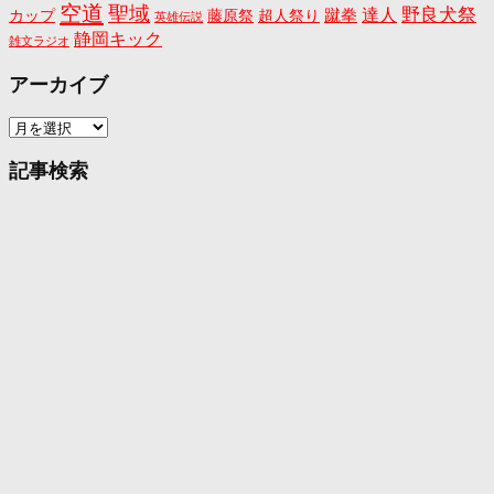
空道
聖域
野良犬祭
蹴拳
達人
カップ
藤原祭
超人祭り
英雄伝説
静岡キック
雑文ラジオ
アーカイブ
ア
ー
カ
記事検索
イ
ブ