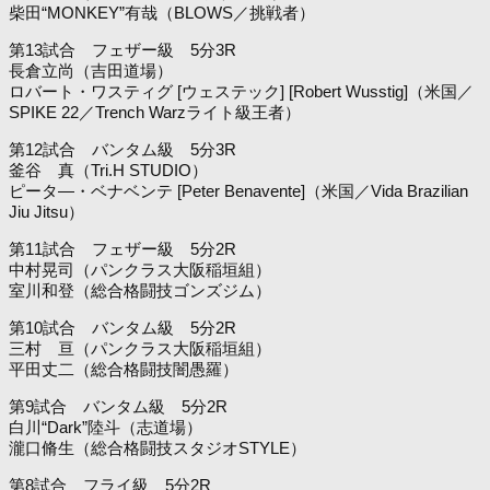
柴田“MONKEY”有哉（BLOWS／挑戦者）
第13試合 フェザー級 5分3R
長倉立尚（吉田道場）
ロバート・ワスティグ [ウェステック] [Robert Wusstig]（米国／
SPIKE 22／Trench Warzライト級王者）
第12試合 バンタム級 5分3R
釜谷 真（Tri.H STUDIO）
ピータ―・ベナベンテ [Peter Benavente]（米国／Vida Brazilian
Jiu Jitsu）
第11試合 フェザー級 5分2R
中村晃司（パンクラス大阪稲垣組）
室川和登（総合格闘技ゴンズジム）
第10試合 バンタム級 5分2R
三村 亘（パンクラス大阪稲垣組）
平田丈二（総合格闘技闇愚羅）
第9試合 バンタム級 5分2R
白川“Dark”陸斗（志道場）
瀧口脩生（総合格闘技スタジオSTYLE）
第8試合 フライ級 5分2R