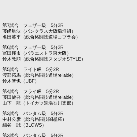
第7試合 フェザー級 5分2R
藤﨑航汰（パンクラス大阪稲垣組）
名田英平（総合格闘技道場コブラ会）
第6試合 フェザー級 5分2R
冨田翔市（パラエストラ東大阪）
鈴木敦順（総合格闘技スタジオSTYLE）
第5試合 ライト級 5分2R
渡部拓馬（総合格闘技道場reliable）
鈴木智也（UBF）
第4試合 フライ級 5分2R
藤田健吾（総合格闘技道場reliable）
山下 龍（トイカツ道場香川支部）
第3試合 バンタム級 5分2R
中村公彦（総合格闘技闇愚羅）
綿谷 誠（BLOWS）
第2試合 バンタム級 5分2R