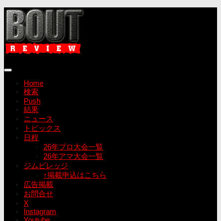
コ
ン
テ
ン
ツ
へ
ス
キ
Home
ッ
検索
プ
Push
結果
ニュース
トピックス
日程
26年プロ大会一覧
26年アマ大会一覧
ジムビレッジ
↑掲載申込はこちら
広告掲載
お問合せ
X
Instagram
Youtube