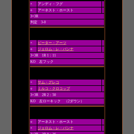
×
アンディ・フグ
○
アーネスト・ホースト
3×3R
判定 3-0
第5試合 トーナメント 一回戦
×
ピーター・アーツ
○
ジェロム・レ・バンナ
3×3R 1R 1：11
KO 左フック
第6試合 トーナメント 準決勝
×
サム・グレコ
○
ミルコ・クロコップ
3×3R 2R 2：50
KO 左ローキック （2ダウン）
第7試合 トーナメント 準決勝
○
アーネスト・ホースト
×
ジェロム・レ・バンナ