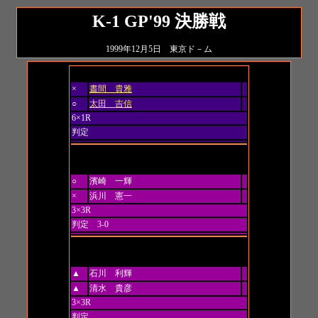
K-1 GP'99 決勝戦
1999年12月5日 東京ド－ム
フレッシュマンファイト第1試合 柔術ルール
×
晝間 貴雅
○
太田 吉信
6×1R
判定
フレッシュマンファイト第2試合 62kg契約
○
濱崎 一輝
×
浜川 憲一
3×3R
判定 3-0
フレッシュマンファイト第3試合
▲
石川 利輝
▲
清水 貴彦
3×3R
判定