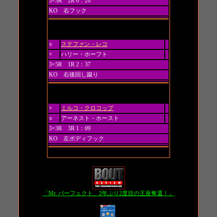
3×3R 2R 0：26
KO 右フック
第8試合
○
ステファン・レコ
×
ハリー・ホーフト
3×5R 1R 2：37
KO 右後回し蹴り
第9試合 トーナメント 決勝戦
×
ミルコ・クロコップ
○
アーネスト・ホースト
3×3R 3R 1：09
KO 左ボディフック
「Mr. パーフェクト、2年ぶり2度目の王座奪還！」