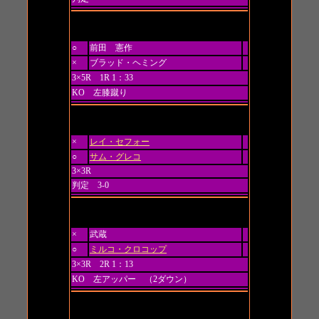
第1試合
○
前田 憲作
×
ブラッド・ヘミング
3×5R 1R 1：33
KO 左膝蹴り
第2試合 トーナメント 一回戦
×
レイ・セフォー
○
サム・グレコ
3×3R
判定 3-0
第3試合 トーナメント 一回戦
×
武蔵
○
ミルコ・クロコップ
3×3R 2R 1：13
KO 左アッパー （2ダウン）
第4試合 トーナメント 一回戦