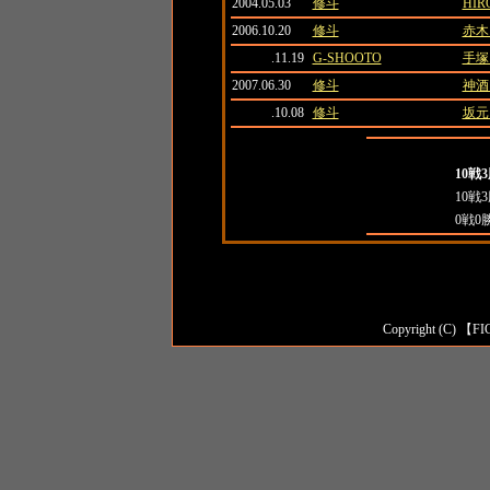
2004.05.03
修斗
HIR
2006.10.20
修斗
赤木
.11.19
G-SHOOTO
手塚
2007.06.30
修斗
神酒
.10.08
修斗
坂元
全成
全成績
10戦
対日本人成績
10戦
対外国人成績
0戦0
Copyright (C) 【FI