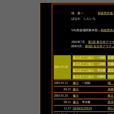
名前
所属
塙 真一
和術慧舟會
はなわ しんいち
経歴
WK西道場関東本部→
和術慧舟
紹介
2001年7月、
第1回 東日本アマ
同年9月、
第8回 全日本アマチ
日付
大会名
対戦
東日本アマ修斗
佐藤
一回戦
東日本アマ修斗
安藤
二回戦
2001.07.29
東日本アマ修斗
豊島
準決勝
東日本アマ修斗
阿部
決勝戦
2002.03.15
修斗
端 
一回戦
.04.21
修斗
赤崎
2003.01.24
修斗
秋久
.09.21
修斗
赤木
準決勝
.12.27
DEMOLITION
井口