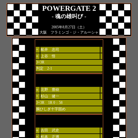
POWERGATE 2
- 魂の雄叫び -
2005年8月27日（土）
大阪 フラミンゴ・ジ・アルーシャ
ホビーバウト 68kg契約
×
船井 忠司
○
上谷 悟
3×3R
判定 2-1
スピリットバウト 60kg契約
○
北野 豊樹
×
杉山 健一
3×3R 1R 0：58
腕ひしぎ十字固め
イデオロギーバウト 70kg契約
○
吉田 武史
×
松本 正博