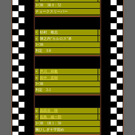
3×3R 3R 0：52
チョークスリーパー
ゲート“G”ファーストバウト 72kg契約
×
杉村 敬志
○
陣之内“カルロス”卓
3×3R
判定 3-0
タイタンバウト 82kg契約
×
芦川 祥教
○
田中 宏樹
3×3R
判定 2-1
スパークバウト 71kg契約
○
高田谷 悟
×
長島 雄一郎
3×3R 1R 1：59
腕ひしぎ十字固め