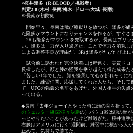
×桜井隆多（R-BLOOD／挑戦者）
判定2-0 (木村=長南/梅木=ドロー/大城=長南)
※長南が初防衛
開始早々、長南は飛び膝蹴りを放つが、隆多が組み
た隆多がマウントになりチャンスを作るが、すぐさ
2Rも隆多がマウントを先取するが、長南はブリッ
い。隆多は「力が入り過ぎた」ことで体力を消耗し
による調整不良が理由だ。3Rは隆多がたびたび上
試合前に謳われた完全決着には程遠く、実質ドロー
反省したが、顔と膝の怪我を乗り越えて得た成果だ
「苦しい1年でした。顔を怪我して心が折れそうに
ました。練習仲間、応援してくれた人たち、そして
て、UFCの強豪の名前をあげた。外国人相手の失点
って出る。
◆長南「去年ジョーイとやった時に顔の骨を折って
のウェルター級GP準々決勝
の）パウロ戦は顔の骨が
っとやりたいことがあったけど雑過ぎた。桜井選手
右膝はアメリカに行く1週間前、練習中に横から人
止めて、気持ちで勝てた。