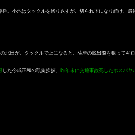
権。小池はタックルを繰り返すが、切られ下になり続け、最
優勝の北田が、タックルで上になると、薩摩の脱出際を狙ってギ
得
した今成正和の凱旋挨拶、
昨年末に交通事故死したホスバヤ