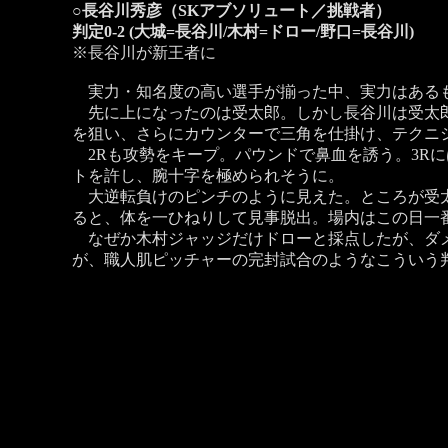
○長谷川秀彦（SKアブソリュート／挑戦者）
判定0-2 (大城=長谷川/木村=ドロー/野口=長谷川)
※長谷川が新王者に
実力・知名度の高い選手が揃った中、実力はあるも
先に上になったのは受太郎。しかし長谷川は受太郎
を狙い、さらにカウンターで三角を仕掛け、テクニ
2Rも攻勢をキープ。パウンドで鼻血を誘う。3R
トを許し、腕十字を極められそうに。
大逆転負けのピンチのように見えた。ところが受太
ると、体を一ひねりして見事脱出。場内はこの日一
なぜか木村ジャッジだけドローと採点したが、ダメ
が、職人肌ピッチャーの完封試合のようなこういう