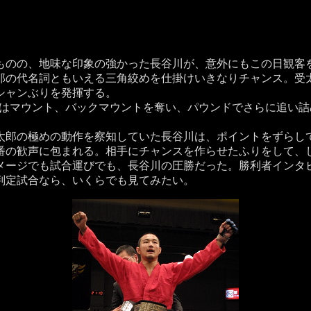
のの、地味な印象の強かった長谷川が、意外にもこの日観客
の代名詞ともいえる三角絞めを仕掛けいきなりチャンス。受
シャンぶりを発揮する。
にはマウント、バックマウントを奪い、パウンドでさらに追い
郎の極めの動作を察知していた長谷川は、ポイントをずらし
番の歓声に包まれる。相手にチャンスを作らせたふりをして、
ージでも試合運びでも、長谷川の圧勝だった。勝利者インタ
判定試合なら、いくらでも見てみたい。