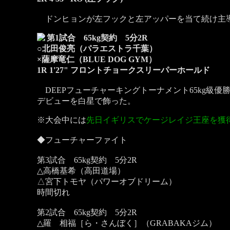
ドンヒョンが左フックと左アッパーを当て続け主導
第1試合 65kg契約 5分2R
○北田俊亮（パラエストラ千葉）
×薩摩竜仁（BLUE DOG GYM）
1R 1'27" フロントチョークスリーパーホールド
DEEPフューチャーキングトーナメント65kg級
デビューを白星で飾った。
※大会中には
先日イギリスでケージレイジ王座を獲
◆フューチャーファイト
第3試合 65kg契約 5分2R
△高橋基希（高田道場）
△宮下トモヤ（パワーオブドリーム）
時間切れ
第2試合 65kg契約 5分2R
△羅 相福［ら・さんぼく］（GRABAKAジム）