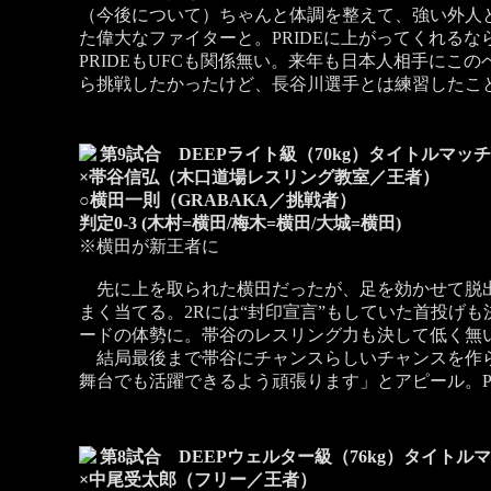
（今後について）ちゃんと体調を整えて、強い外人
た偉大なファイターと。PRIDEに上がってくれるなら
PRIDEもUFCも関係無い。来年も日本人相手に
ら挑戦したかったけど、長谷川選手とは練習したこ
第9試合 DEEPライト級（70kg）タイトルマッチ
×帯谷信弘（木口道場レスリング教室／王者）
○横田一則（GRABAKA／挑戦者）
判定0-3 (木村=横田/梅木=横田/大城=横田)
※横田が新王者に
先に上を取られた横田だったが、足を効かせて脱出
まく当てる。2Rには“封印宣言”もしていた首投げ
ードの体勢に。帯谷のレスリング力も決して低く無
結局最後まで帯谷にチャンスらしいチャンスを作らせ
舞台でも活躍できるよう頑張ります」とアピール。PR
第8試合 DEEPウェルター級（76kg）タイトルマ
×中尾受太郎（フリー／王者）