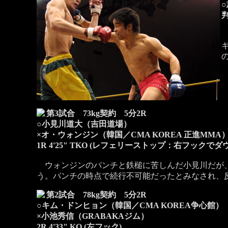
判
第3試合 73kg契約 5分2R
○小見川道大（吉田道場）
×オ・ウォンジン（韓国／CMA KOREA 正進MMA
1R 4'25" TKO (レフェリーストップ：右フックでダ
ウォンジンのパンチと鉄槌に苦しんだ小見川だが、
う。パンチの時点で続行不可能だったとみなされ、
第2試合 78kg契約 5分2R
○キム・ドンヒョン（韓国／CMA KOREA争心館）
×小池秀信（GRABAKAジム）
2R 4'33" KO (左フック)