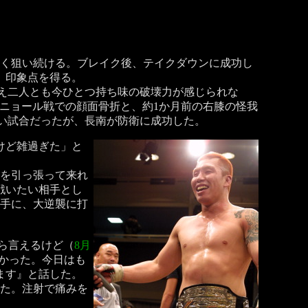
く狙い続ける。ブレイク後、テイクダウンに成功し
、印象点を得る。
え二人とも今ひとつ持ち味の破壊力が感じられな
ニョール戦での顔面骨折と、約1か月前の右膝の怪我
い試合だったが、長南が防衛に成功した。
けど雑過ぎた」と
分を引っ張って来れ
戦いたい相手とし
元手に、大逆襲に打
ら言えるけど（
8月
かった。今日はも
ます』と話した。
った。注射で痛みを