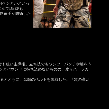
Jペンとかといっ
んでDEEPも
中尾選手が防衛した
けも狙い主導権。立ち技でもワンツーパンチや膝をう
ョンとパウンドに持ち込めないものの、度々ハーフガ
けるとともに、念願のベルトを奪取した。「次の高い