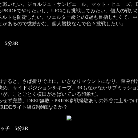
と戦いたい。ジョルジュ・サンピエール、マット・ヒューズ、B
PRIDEでやりたいし、UFCにも挑戦してみたい。個人の戦いな
このベルトを防衛したい。ウェルター級との2冠も目指したくて、
とがあるので微妙かな。個人競技なんで色々挑戦したい」
 5分3R
すると、さば折りで上に。いきなりマウントになり、踏み付
も決め、サイドポジションをキープ。3Rもなかなかサブミッシ
いが、ことごとく横田がさばいている印象だ。
ず完勝。DEEP無敗・PRIDE参戦経験ありの帯谷に土をつ
IDEライト級GP参戦なるか？
ッチ 5分3R