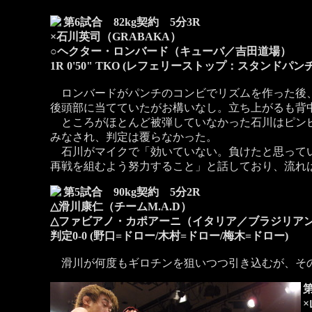
第6試合 82kg契約 5分3R
×石川英司（GRABAKA）
○ヘクター・ロンバード（キューバ／吉田道場）
1R 0'50" TKO (レフェリーストップ：スタンドパンチ
ロンバードがパンチのコンビでリズムを作った後、
後頭部に当てていたがお構いなし。立ち上がるも背
ところがほとんど被弾していなかった石川はピンピ
みなされ、判定は覆らなかった。
石川がマイクで「効いていない。負けたと思ってい
再戦を組むよう努力すること」と話しており、流れ
第5試合 90kg契約 5分2R
△滑川康仁（チームM.A.D）
△ファビアノ・カポアーニ（イタリア／ブラジリア
判定0-0 (野口=ドロー/木村=ドロー/梅木=ドロー)
滑川が何度もギロチンを狙いつつ引き込むが、その
第