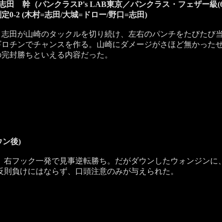
○志田 幹（パンクラスP's LAB東京／パンクラス・フェザー級(64
定0-2 (木村=志田/大城=ドロー/野口=志田)
志田が山崎のタックルを切り続け、左右のパンチをたびたび当
ギロチンでチャンスを作る。山崎にダメージがさほど無かった
の完封勝ちといえる内容だった。
）
ウン後)
右フック一発で見事逆転勝ち。だがダウンしたウォンジンに
反則負けにはならず、口頭注意のみが与えられた。