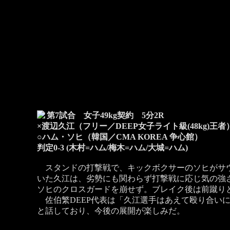
第7試合 女子49kg契約 5分2R
×渡辺久江（フリー／DEEP女子ライト級(48kg)王者
○ハム・ソヒ（韓国／CMA KOREA 争心館）
判定0-3 (木村=ハム/梅木=ハム/大城=ハム)
スタンドの打撃戦で、キックボクサーのソヒがサウ
いた久江は、劣勢にも関わらず打撃戦に応じ気の強
ソヒのクロスガードを崩せず。ブレイク後は前蹴り
佐伯繁DEEP代表は「久江選手はあえて殴り合い
と話しており、今後の展開が楽しみだ。