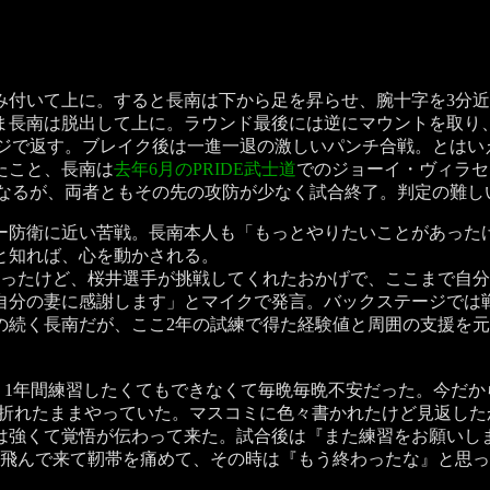
付いて上に。すると長南は下から足を昇らせ、腕十字を3分近
ま長南は脱出して上に。ラウンド最後には逆にマウントを取り
ジで返す。ブレイク後は一進一退の激しいパンチ合戦。とはい
たこと、長南は
去年6月のPRIDE武士道
でのジョーイ・ヴィラセ
になるが、両者ともその先の攻防が少なく試合終了。判定の難し
防衛に近い苦戦。長南本人も「もっとやりたいことがあった
と知れば、心を動かされる。
なったけど、桜井選手が挑戦してくれたおかげで、ここまで自
自分の妻に感謝します」とマイクで発言。バックステージでは
の続く長南だが、ここ2年の試練で得た経験値と周囲の支援を
、1年間練習したくてもできなくて毎晩毎晩不安だった。今だか
折れたままやっていた。マスコミに色々書かれたけど見返した
は強くて覚悟が伝わって来た。試合後は『また練習をお願いし
が飛んで来て靭帯を痛めて、その時は『もう終わったな』と思