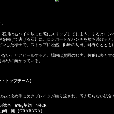
)
石川は右ハイを放った際にスリップしてしまう。するとロン
中を向けて逃げる石川に、ロンバードがパンチを放ち続けると
ンした様子で、ストップに唖然。師匠の菊田、郷野らととも
ない」とアピールすると、場内は賛同の歓声。佐伯代表も大
は再戦に向かっている。
ン・トップチーム）
先の攻め手に欠きブレイクが繰り返され、煮え切らない試合
4試合 67kg契約 5分2R
×山崎 剛（GRABAKA）