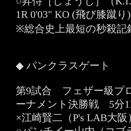
○昇侍［しょうじ］（K.I.B
1R 0'03" KO (飛び膝蹴り)
※総合史上最短の秒殺記
◆ パンクラスゲート
第9試合 フェザー級プ
ーナメント決勝戦 5分1
×江崎賢二（P's LAB大阪