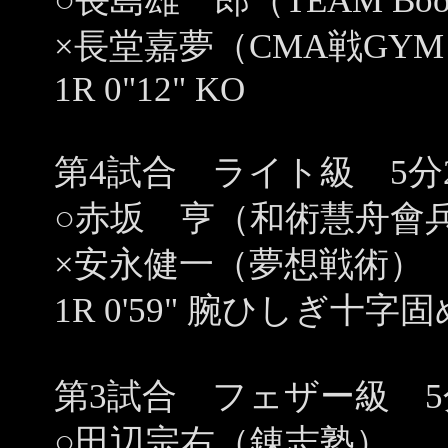
○長島雄一郎（TEAM Boo
×長堂嘉夢（CMA戦GY
1R 0"12" KO
第4試合 ライト級 5分
○赤坂 亨（和術慧舟會
×安永健一（夢想戦術）
1R 0'59" 腕ひしぎ十字固
第3試合 フェザー級 5
○田辺宗右（錬志塾）