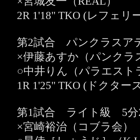
×宮城友一（REAL）
2R 1'18" TKO (レ
第2試合 パンクラスアテ
×伊藤あすか（パンクラ
○中井りん（パラエスト
1R 1'25" TKO (ド
第1試合 ライト級 5分
×宮崎裕治（コブラ会）