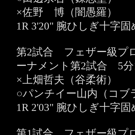
×佐野 博（闇愚羅）
1R 3'20" 腕ひしぎ十字固
第2試合 フェザー級プ
ーナメント第2試合 5分
×上畑哲夫（谷柔術）
○パンチイー山内（コブ
1R 2'03" 腕ひしぎ十字固
第1試合 フェザー級プ