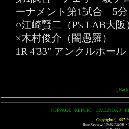
ーナメント第1試合 5分
○江崎賢二（P's LAB大阪
×木村俊介（闇愚羅）
1R 4'33" アンクルホー
[
Bac
TOPPAGE
|
REPORT
|
CALENDAR
|
R
Copyright(c) 1997-20
BoutReviewに掲載の