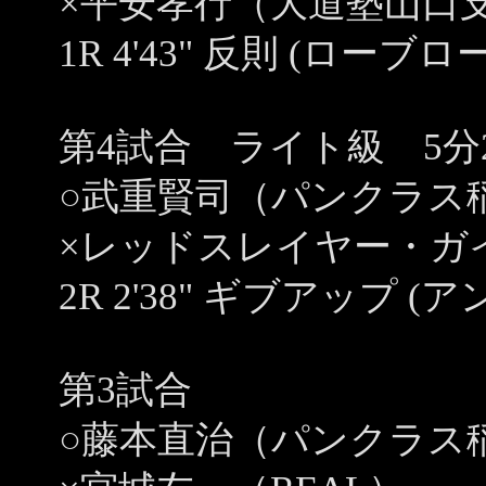
×平安孝行（大道塾山口
1R 4'43" 反則 (ローブロー
第4試合 ライト級 5分
○武重賢司（パンクラス
×レッドスレイヤー・ガ
2R 2'38" ギブアップ 
第3試合
○藤本直治（パンクラス