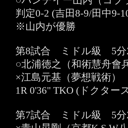
○パンチイー山内（コブ
判定0-2 (吉田8-9/田中9-1
※山内が優勝
第8試合 ミドル級 5分
○北浦徳之（和術慧舟會
×江島元基（夢想戦術）
1R 0'36" TKO (ド
第7試合 ミドル級 5分