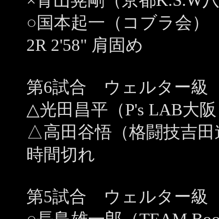
×青山晃剛（京都K.S.
○国本起一（コブラ会）
2R 2'58" 肩固め
第6試合 ウェルター級 
△光田昌平（P's LAB大
△高田谷悟（格闘技吉田
時間切れ
第5試合 ウェルター級 