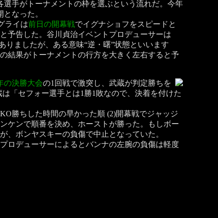
各選手がトーナメントの枠を選ぶという流れだ。今年
開となった。
オグライは
前日の開幕戦
でイグナショフをスピードと
」と予告した。谷川貞治イベントプロデューサーは
ありましたが、ある意味“逆・曙”状態といいます
合の結果がトーナメントの行方を大きく左右すると予
年の決勝大会
の1回戦で激突し、武蔵が判定勝ちを
蔵は「セフォー選手とは1勝1敗なので、決着を付けた
O勝ちした時間の早かった順 (2)開幕戦でジャッジ
ャンケンで順番を決め、ホーストが勝った。もしボー
が、ボンヤスキーの負傷で中止となっていた。
プロデューサーによるとバンナの左腕の負傷は軽度