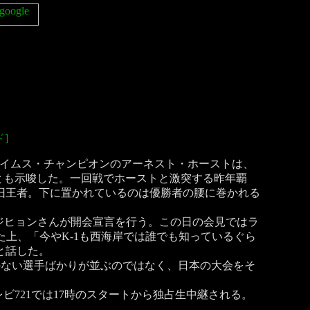
]
タイムス・チャンピオンのアーネスト・ホーストは、
とも示唆した。一回戦でホーストと激突する昨年覇
旧王者。下に置かれているのは優勝者の腰に巻かれる
・ジヒョンさんが開会宣言を行う。この日の会見ではラ
た上、「今やK-1も西海岸では誰でも知っているぐら
と話した。
のない選手ばかりが並ぶのではなく、日本の大会をそ
テレビ721では17時のスタートから独占生中継される。