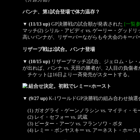
バンナ、第1試合登場で体力温存？
▼
(11/13 up)
GP決勝戦の試合順が発表された
[一覧参
マッチ(2) シリル・アビディ vs. ゲーリー・
高いバンナが、リザーバーながらも今大会のキーパ
リザーブ戦は2試合。バンナ登場
▼
(10/15 up)
リザーブマッチ2試合、ジェロム・レ・バ
が出れば、バンナ vs. 天田の勝者が、2人目の負傷
チケットは16日より一斉発売がスタートする。
組合せ決定。初戦でレミー×ホースト
▼
(9/27 up)
K-1ワールドGP決勝戦の組み合わせ抽
(1) ガオグライ・ゲーンノラシン vs. マイティ・モ
(2) レイ・セフォー vs. 武蔵
(3) ピーター・アーツ vs. フランソワ・ボタ
(4) レミー・ボンヤスキー vs. アーネスト・ホース