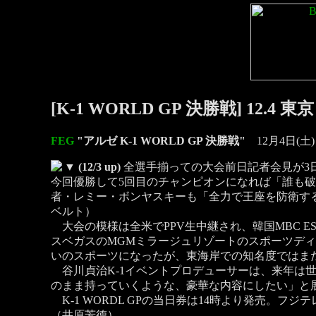
[K-1 WORLD GP 決勝戦] 12
FEG
"アルゼ K-1 WORLD GP 決勝戦"
12月4日(土
▼
(12/3 up)
全選手揃っての大会前日記者会見が3
今回優勝して5回目のチャンピオンになれば「誰も
者・レミー・ボンヤスキーも「全力で王座を防衛す
ベルト）
大会の模様は全米でPPV生中継され、韓国MBC 
スベガスのMGMミラージュリゾートのスポーツディ
いのスポーツになったが、東海岸での知名度ではま
谷川貞治K-1イベントプロデューサーは、来年は
のまま持っていくような、豪華な内容にしたい」と
K-1 WORDL GPの当日券は14時より発売。フ
（井原芳徳）