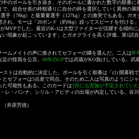
中のボールを引き抜き、そのボールに書かれた数字の順番に
トまで、組合せ表の枠順通りに自分の枠を選択していく異例の展
選手（78kg）と最重量選手（127kg）との激突でもある。ガ
され、モーは「20ポンド（約9kg）絞ってスピードを付ける
がMVPでした。最近のK-1は大型ファイターが活躍する傾向に
ない現象が起こっています」とガオグライを高く評価。第1試
チームメイトの声に推されてセフォーの隣を選んだ。二人は
昨
左足の怪我を公言。
00年のGP
では武蔵がKO負けしている。武
トは自動的に決定した。ボールを引く順番は「(1) 開幕戦でK
トとセフォーは5点差で同点。そのため二人は写真のようにジ
った可能性もある。このカードは
3月にも実施が予定されていた
・レ・バンナ、シリル・アビディの出場が内定している。谷川
る。（井原芳徳）