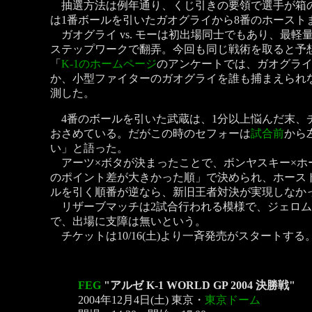
抽選方法は例年通り、くじ引きの要領で選手が箱の
は1番ボールを引いたガオグライから8番のホース
ガオグライ vs. モーは初出場同士でもあり、最軽量
ステップワークで翻弄。今回も同じ戦術を取ると予想
「
K-1のホームページ
のアンケートでは、ガオグライ
か、小型ファイターのガオグライを誰も捕まえられ
測した。
4番のボールを引いた武蔵は、1分以上悩んだ末、
おさめている。だがこの時のセフォーは
試合前
から
い」と語った。
アーツ×ボタが決まったことで、ボンヤスキー×ホース
のポイント差が大きかった順」で決められ、ホース
ルを引く順番が逆なら、新旧王者対決が実現しなか
リザーブマッチは2試合行われる模様で、ジェロム
で、出場に支障は無いという。
チケットは10/16(土)より一斉発売がスタートす
FEG
"アルゼ K-1 WORLD GP 2004 決勝戦"
2004年12月4日(土) 東京・
東京ドーム