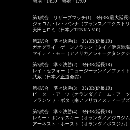
開場・14:30 開始・17:00
第1試合 リザーブマッチ(1) 3分3R(最大延長2
ジェロム・レ・バンナ（フランス／エクストリ
天田ヒロミ（日本／TENKA 510）
第2試合 準々決勝(1) 3分3R(延長1R)
ガオグライ・ゲーンノラシン（タイ／伊原道場
マイティ・モー（アメリカ／シャークタンクジ
第3試合 準々決勝(2) 3分3R(延長1R)
レイ・セフォー（ニュージーランド／ファイト
武蔵（日本／正道会館）
第4試合 準々決勝(3) 3分3R(延長1R)
ピーター・アーツ（オランダ／チーム・アーツ
フランソワ・ボタ（南アフリカ／スティーブズ
第5試合 準々決勝(4) 3分3R(延長1R)
レミー・ボンヤスキー（オランダ／メジロジ
アーネスト・ホースト（オランダ／ボスジム）