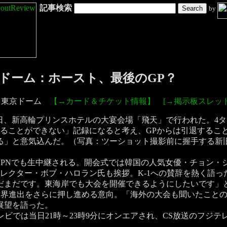
記事検索
by
.4 東京ドーム：ホースト、最後のGP？
) 東京ドーム
【→カード＆チケット情報】
[→掲示板スレッド
日、新高輪プリンスホテルの大宴会場「飛天」で行われた。4
破ることができない」記録になると考え、GPからは引退するこ
る」と意気込んだ。（写真：ツーショット撮影前に握手する新
ESPNでも生中継される。開会式では韓国の人気女優・チョン
レクター・ボブ・ハロラン氏も挨拶。K-1への賛辞を熱く語っ
だまだです。東海岸でも大会を開催できるようにしたいです」
世界進出をさらに押し進める意向。「海外の大会も聞いたこと
展望を語った。
ジテレビでは当日21時～23時9分にオンエアされ、CS放送のフジ