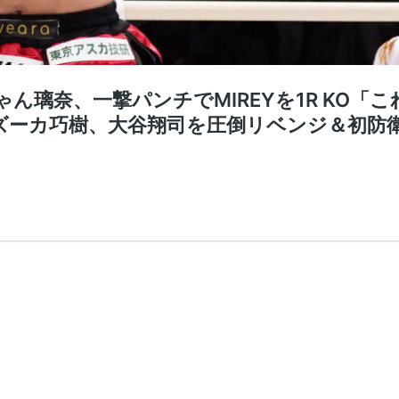
ぱんちゃん璃奈、一撃パンチでMIREYを1R K
ズーカ巧樹、大谷翔司を圧倒リベンジ＆初防