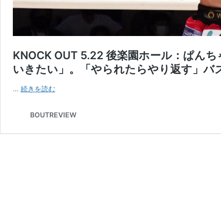
KNOCK OUT 5.22 後楽園ホール：
いきたい」。「やられたらやり返す」バ
KNOCK
…
続きを読む
OUT
5.22
BOUTREVIEW
後
楽
園
ホ
ー
ル：
ぱ
ん
ち
ゃ