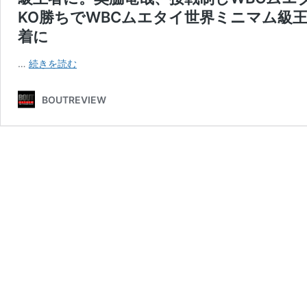
KO勝ちでWBCムエタイ世界ミニマム級
着に
BOM
…
続きを読む
4.5
横
BOUTREVIEW
浜
大
さ
ん
橋
ホ
ー
ル
（レ
ポ）：
品
川
朝
陽、