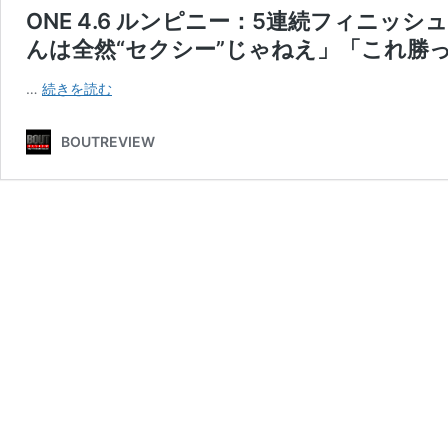
ONE 4.6 ルンピニー：5連続フィニ
んは全然“セクシー”じゃねえ」「これ勝
ONE
…
続きを読む
4.6
ル
BOUTREVIEW
ン
ピ
ニ
ー：
5
連
続
フ
ィ
ニ
ッ
シ
ュ
勝
利