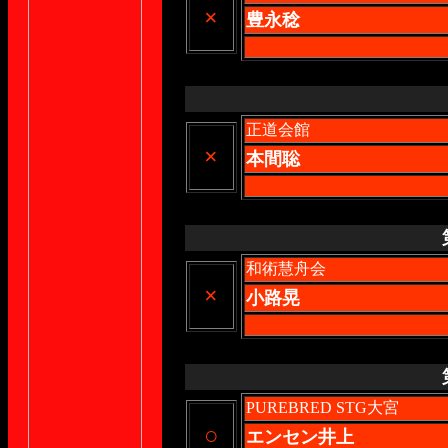
×
豊永稔
正道会館
×
本間聡
和術慧舟会
×
小路晃
PUREBRED STG大宮
○
エンセン井上