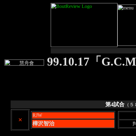
99.10.17「G.C.
第4試合
（５
RJW
×
樺沢智治
判