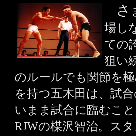
さ
場し
ての
狙い
のルールでも関節を極
を持つ五木田は、試合
いまま試合に臨むこと
RJWの楳沢智治。ス