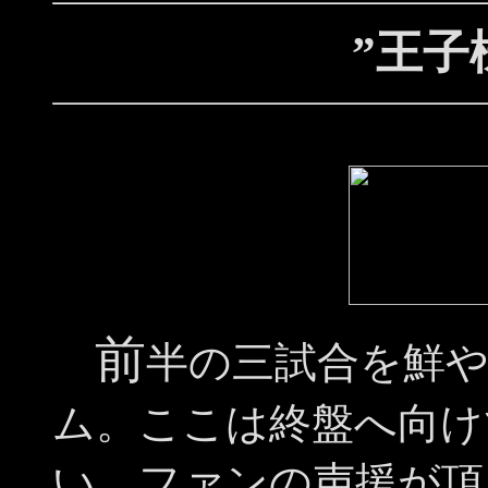
”王子
前
半の三試合を鮮
ム。ここは終盤へ向け
い。ファンの声援が頂