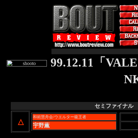
99.12.11「VAL
N
セミファイナル
7
和術慧舟会/ウエルター級王者
△
宇野薫