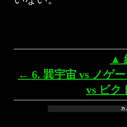
▲
← 6. 巽宇宙 vs ノゲ
vs ビ
カ