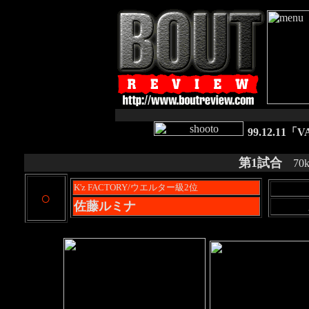
99.12.11
第1試合
70k
K'z FACTORY/ウエルター級2位
○
佐藤ルミナ