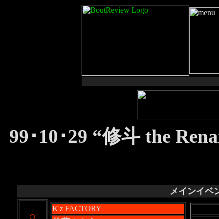
99･10･29 “修斗 the Ren
メインイベ
K'z FACTORY
○