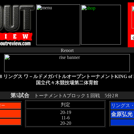
0.28 リングス ワ－ルドメガバトルオープントーナメントKING of 
国立代々木競技場第二体育館
第5試合
トーナメントAブロック１回戦 5分2Ｒ
判定
リングス
ター
20-19
金原弘光
11-6
20-20