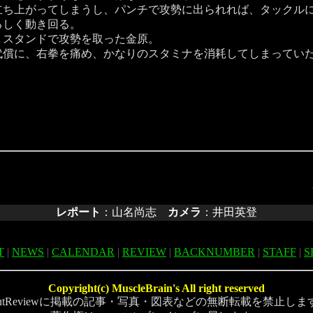
立ち上がってしまうし、パンチで攻勢に出られれば、タックル
しく動き回る。
スタンドで攻勢を取った金原。
償に、右拳を痛め、かなりのスタミナを消耗してしまってい
レポート
：山名尚志
カメラ
：井田英登
T
|
NEWS
|
CALENDAR
|
REVIEW
|
BACKNUMBER
|
STAFF
|
S
Copyright(c) MuscleBrain's All right reserved
outReviewに掲載の記事・写真・図表などの無断転載を禁止しま