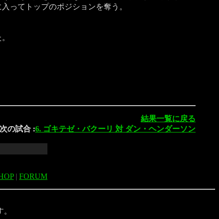
に入ってトップのポジションを奪う。
た。
結果一覧に戻る
次の試合 :
6. ゴキテゼ・バクーリ 対 ダン・ヘンダーソン
HOP
|
FORUM
す。