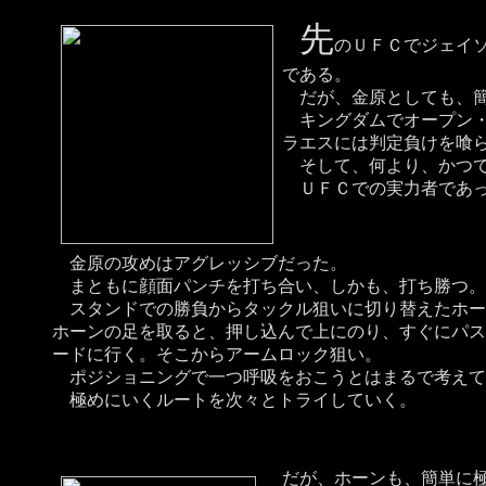
先
のＵＦＣでジェイ
である。
だが、金原としても、簡
キングダムでオープン・
ラエスには判定負けを喰
そして、何より、かつて
ＵＦＣでの実力者であっ
金原の攻めはアグレッシブだった。
まともに顔面パンチを打ち合い、しかも、打ち勝つ。
スタンドでの勝負からタックル狙いに切り替えたホー
ホーンの足を取ると、押し込んで上にのり、すぐにパス
ードに行く。そこからアームロック狙い。
ポジショニングで一つ呼吸をおこうとはまるで考えて
極めにいくルートを次々とトライしていく。
だが、ホーンも、簡単に極