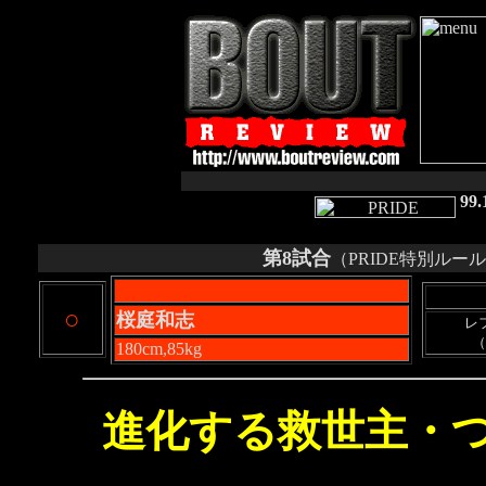
99
第8試合
（PRIDE特別ル
○
桜庭和志
レ
（
180cm,85kg
進化する救世主・