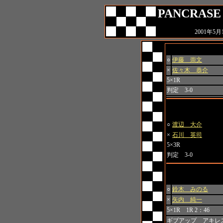
PANCRASE 
2001年
第1試合 キャッチ
○
伊藤 崇文
×
佐々木 恭介
5×1R
判定 3-0
第2試合
○
渡辺 大介
×
石川 英司
5×3R
判定 3-0
第3試合 キャッチ
○
鈴木 みのる
×
矢内 純一
5×1R 1R 2：46
ギブアップ アキレ