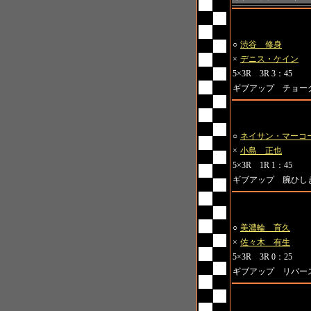
第4試合
○
渋谷 修身
×
デニス・ケイン
5×3R 3R 3：45
ギブアップ チョー
第5試合
○
ネイサン・マーコ
×
小島 正也
5×3R 1R 1：45
ギブアップ 腕ひし
第6試合
○
美濃輪 育久
×
佐々木 有生
5×3R 3R 0：25
ギブアップ リバー
第7試合 山田学引