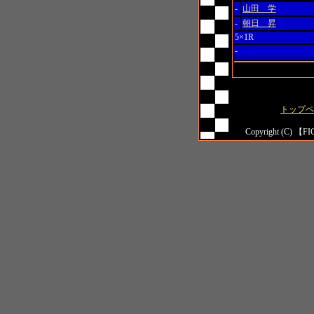
-
山田 学
-
朝日 昇
5×1R
-
トップペ
Copyright (C) 【FI