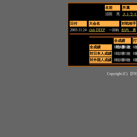
名前
所属
沼田 亮
ストライ
日付
大会名
対戦相手
2003.11.24
club DEEP
杉内 勇
一回戦
全成績
打
全成績
1戦0勝1敗
0
対日本人成績
1戦0勝1敗
0
対外国人成績
0戦0勝0敗
0
Copyright (C) 【FI