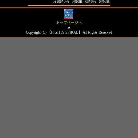
対外国人成績
0戦0勝0敗
0勝0敗
0勝0敗
0勝0敗
トップページへ
★
Copyright (C) 【FIGHTS SPIRAL】 All Rights Reserved