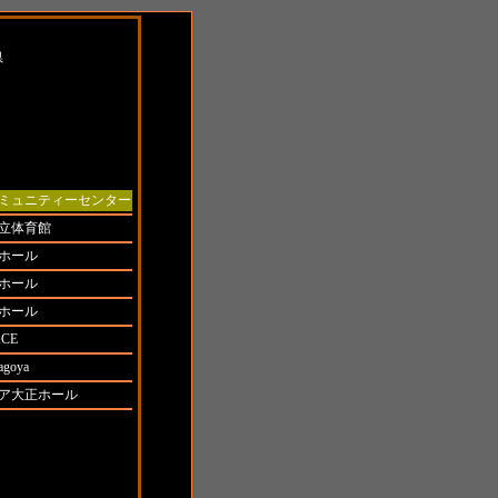
県
ミュニティーセンター
立体育館
ホール
ホール
ホール
CE
agoya
ア大正ホール