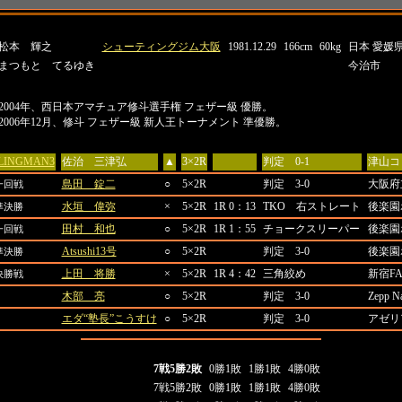
名前
所属
生年月日
身長
体重
出身地
松本 輝之
シューティングジム大阪
1981.12.29
166cm
60kg
日本 愛媛
まつもと てるゆき
今治市
タイトル
2004年、西日本アマチュア修斗選手権 フェザー級 優勝。
2006年12月、修斗 フェザー級 新人王トーナメント 準優勝。
対戦相手
結果
場所
LINGMAN3
佐治 三津弘
▲
3×2R
判定 0-1
津山コ
島田 錠二
○
5×2R
判定 3-0
大阪府
一回戦
水垣 偉弥
×
5×2R
1R 0：13
TKO 右ストレート
後楽園
準決勝
田村 和也
○
5×2R
1R 1：55
チョークスリーパー
後楽園
一回戦
Atsushi13号
○
5×2R
判定 3-0
後楽園
準決勝
上田 将勝
×
5×2R
1R 4：42
三角絞め
新宿FA
決勝戦
木部 亮
○
5×2R
判定 3-0
Zepp N
エダ“塾長”こうすけ
○
5×2R
判定 3-0
アゼリ
全成績
打撃
極め技
判定
全成績
7戦5勝2敗
0勝1敗
1勝1敗
4勝0敗
対日本人成績
7戦5勝2敗
0勝1敗
1勝1敗
4勝0敗