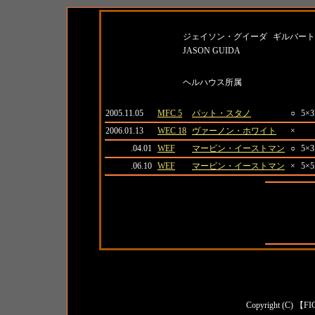
名前
所属
ジェイソン・グイーダ
ギルバート
JASON GUIDA
紹介
ヘルハウス所属
日付
大会名
対戦相手
結果
2005.11.05
MFC 5
パット・スタノ
○
5×
2006.01.13
WEC 18
ヴァーノン・ホワイト
×
.04.01
WEF
マービン・イーストマン
○
5×
.06.10
WEF
マービン・イーストマン
×
5×
全成績
対日本人成
対外国人成
Copyright (C) 【FI