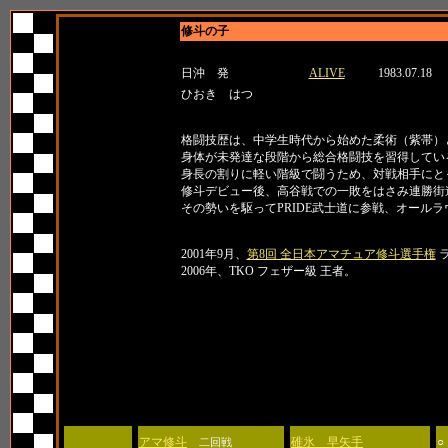
修斗の子
名前
所属
生年月日
日沖 発
ALIVE
1983.07.18
ひおき はつ
紹介
格闘技歴は、中学生時代から始めた柔術（紫帯）
身体が未発達な段階から総合格闘技を習得してい
身長の割りに軽い階級で闘うため、対戦相手にと
修斗デビュー後、高谷戦での一敗をはさみ連勝街
その勢いを駆ってPRIDE武士道に参戦、オール
タイトル
2001年9月、
第8回 全日本アマチュア修斗選手権
ラ
2006年、TKO フェザー級 王者。
日付
大会名
対戦相手
アマ修斗
碓氷 早矢手
○
二回戦