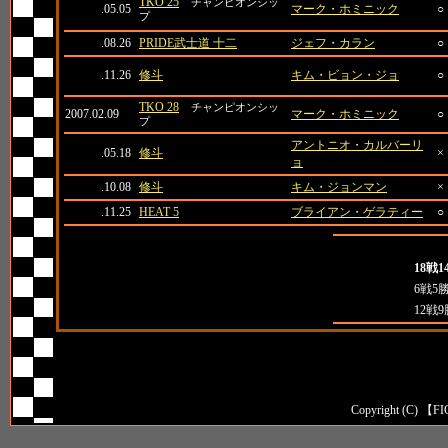
TKO 25
チャンピオンシッ
.05.05
マーク・ホミニック
○
プ
.08.26
PRIDE武士道 十二
ジェフ・カラン
○
.11.26
修斗
キム・ビョン・ジョ
○
TKO 28
チャンピオンシッ
2007.02.09
マーク・ホミニック
○
プ
アントニオ・カルバーリ
.05.18
修斗
×
ョ
.10.08
修斗
キム・ジョンマン
×
.11.25
HEAT 5
ブライアン・ゲラティー
○
全成
全成績
18戦1
対日本人成績
6戦5
対外国人成績
12戦
Copyright (C) 【FI