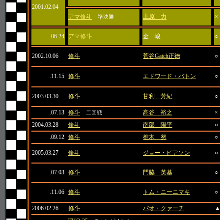
2001.02.04
アマ修斗
上原 力
×
準決勝
.06.24
アマ修斗
金 峻
○
2002.10.06
修斗
菅谷Gatch正徳
○
.11.15
修斗
エドワード・バトン
○
2003.03.30
修斗
甘利 芳紀
○
.07.13
修斗
高谷 裕之
×
二回戦
2004.03.28
修斗
南部 陽平
○
.09.12
修斗
椎木 努
○
2005.03.27
修斗
ジョー・ピアソン
○
.07.03
修斗
門脇 英基
○
.11.06
修斗
トム・ニーニマキ
○
2006.02.26
修斗
バオ・クァーチ