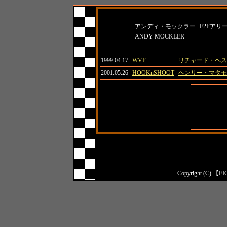
名前
所属
アンディ・モックラー
F2Fアリ
ANDY MOCKLER
日付
大会名
対戦相手
1999.04.17
WVF
リチャード・ヘス
2001.05.26
HOOKnSHOOT
ヘンリー・マタモ
全成績
対日本人成
対外国人成
Copyright (C) 【FI