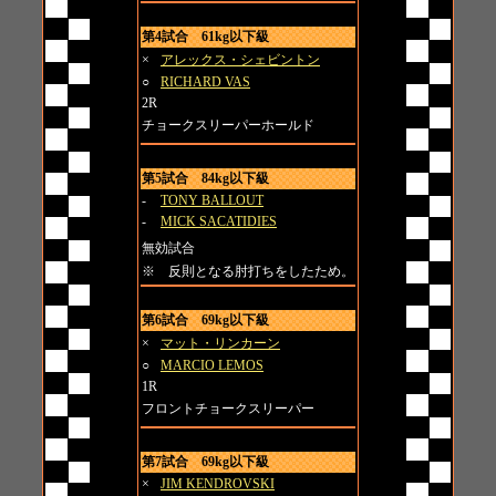
第4試合 61kg以下級
×
アレックス・シェビントン
○
RICHARD VAS
2R
チョークスリーパーホールド
第5試合 84kg以下級
-
TONY BALLOUT
-
MICK SACATIDIES
無効試合
※ 反則となる肘打ちをしたため。
第6試合 69kg以下級
×
マット・リンカーン
○
MARCIO LEMOS
1R
フロントチョークスリーパー
第7試合 69kg以下級
×
JIM KENDROVSKI