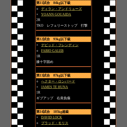
第11試合 84kg以下級
○
ディラン・アンドリューズ
×
YOANN GOUAIDA
2R
TKO レフェリーストップ 打撃
第12試合 93kg以下級
×
デビッド・フレンディン
○
FABIO GALEB
1R
膝十字固め
第13試合 87kg以下級
○
へクター・ロンバード
×
JAMES TE HUNA
1R
ギブアップ 右肩負傷
第14試合 105kg超級
×
DAVID LOCK
○
ブラッド・モリス