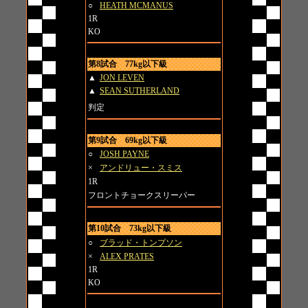
○
HEATH MCMANUS
1R
KO
第8試合 77kg以下級
▲
JON LEVEN
▲
SEAN SUTHERLAND
判定
第9試合 69kg以下級
○
JOSH PAYNE
×
アンドリュー・スミス
1R
フロントチョークスリーパー
第10試合 73kg以下級
○
ブラッド・トンプソン
×
ALEX PRATES
1R
KO