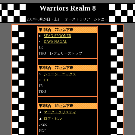
Warriors Realm 8
2007年3月24日（土） オーストラリア シドニー
第1試合 77kg以下級
○
SEAN SPOONER
×
DAVE NAGAL
1R
TKO レフェリーストップ
第2試合 77kg以下級
○
シェーン・ニックス
×
L.J
1R
TKO
第3試合 69kg以下級
▲
マーク・クリスティ
▲
ロブ・ヒル
5×2R
判定