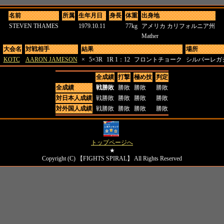
名前
所属
生年月日
身長
体重
出身地
STEVEN THAMES
1979.10.11
77kg
アメリカ カリフォルニア州
Mather
大会名
対戦相手
結果
場所
KOTC
AARON JAMESON
×
5×3R
1R 1：12
フロントチョーク
シルバーレガ
全成績
打撃
極め技
判定
全成績
戦勝敗
勝敗
勝敗
勝敗
対日本人成績
戦勝敗
勝敗
勝敗
勝敗
対外国人成績
戦勝敗
勝敗
勝敗
勝敗
トップページへ
★
Copyright (C) 【FIGHTS SPIRAL】 All Rights Reserved