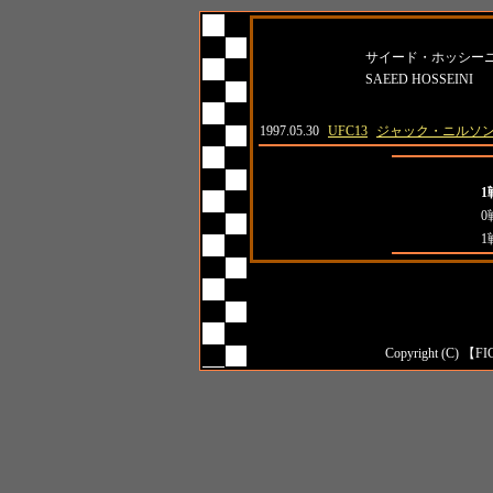
名前
サイード・ホッシー
SAEED HOSSEINI
日付
大会名
対戦相手
1997.05.30
UFC13
ジャック・ニルソ
全成績
1
対日本人成績
0
対外国人成績
1
Copyright (C) 【FI