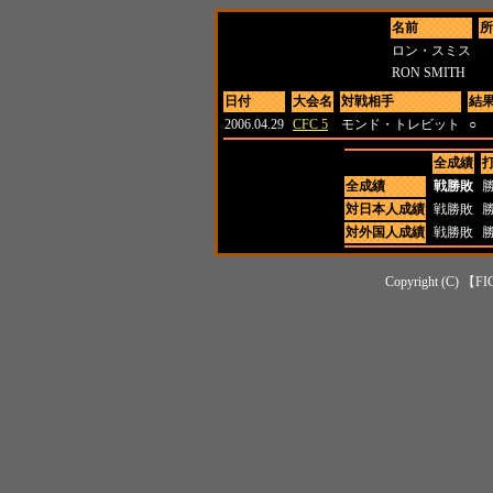
名前
所
ロン・スミス
RON SMITH
日付
大会名
対戦相手
結
2006.04.29
CFC 5
モンド・トレビット
○
全成績
全成績
戦勝敗
対日本人成績
戦勝敗
対外国人成績
戦勝敗
Copyright (C) 【FI