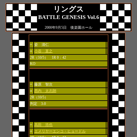
リングス
BATTLE GENESIS Vol.6
2000年9月5日 後楽園ホール
第1試合 WEF出場者決定トーナメント 一回戦
×
姿 清仁
○
小谷 直之
2R（10/5） 1R 0：42
KO
第2試合 WEF出場者決定トーナメント 一回戦
×
藤原 智次
○
西内 太志朗
2R（10/5）
判定 3-0
第3試合
×
高田 浩也
○
エメリヤーエンコ・ヒョードル