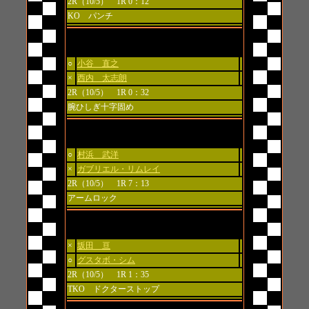
2R（10/5） 1R 0：12
KO パンチ
第4試合 WEF出場者決定トーナメント 決勝戦
○
小谷 直之
×
西内 太志朗
2R（10/5） 1R 0：32
腕ひしぎ十字固め
第5試合
○
村浜 武洋
×
ガブリエル・リムレイ
2R（10/5） 1R 7：13
アームロック
第6試合
×
坂田 亘
○
グスタボ・シム
2R（10/5） 1R 1：35
TKO ドクターストップ