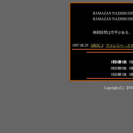
名前
RAMAZAN NAZHMUDI
RAMAZAN NAZHMUDI
紹介
格闘技歴は空手がある。
日付
大会名
対戦相手
1997.08.29
AROC 3
ヴァシリー・ク
全成績
打
全成績
1戦0勝1敗
0
対日本人成績
0戦0勝0敗
0
対外国人成績
1戦0勝1敗
0
Copyright (C) 【FI