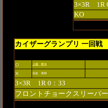
3×3R 1R 
KO
カイザーグランプリ 一回戦
1stゲート
○
上畑 哲夫
×
高坂 勇輝
3×3R 1R 0：33
フロントチョークスリーパ