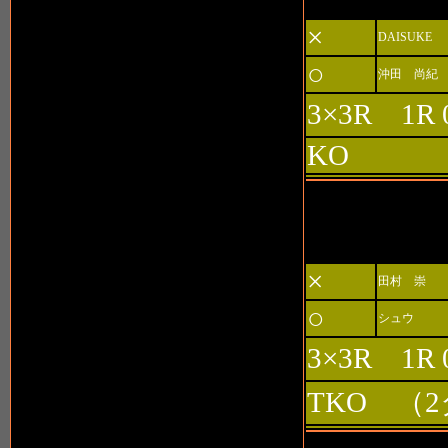
×
DAISUKE
○
沖田 尚紀
3×3R 1R 
KO
第3試合 
×
田村 崇
○
シュウ
3×3R 1R 
TKO （