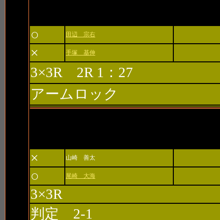
2ndゲート
○
田辺 宗右
×
手塚 基伸
3×3R 2R 1：27
アームロック
3rdゲート
×
山崎 善太
○
尾崎 大海
3×3R
判定 2-1