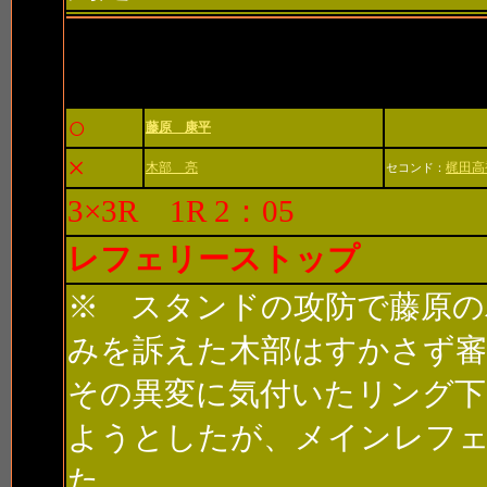
ファイナルゲート
○
藤原 康平
×
木部 亮
梶田高
セコンド：
3×3R 1R 2：05
レフェリーストップ
※ スタンドの攻防で藤原の
みを訴えた木部はすかさず審
その異変に気付いたリング下
ようとしたが、メインレフ
た。