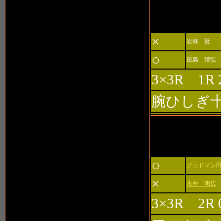
第4試合 
×
岩林 賢
○
田島 靖弘
3×3R 1R 
腕ひしぎ
第5試合 
○
グッドマン
×
永井 明広
3×3R 2R 