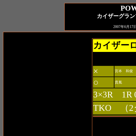
POW
カイザーグランプリ
2007年6月
カイザー
第1試合 8
×
宮本 和俊
○
貴胤
3×3R 1R 
TKO （
第2試合 