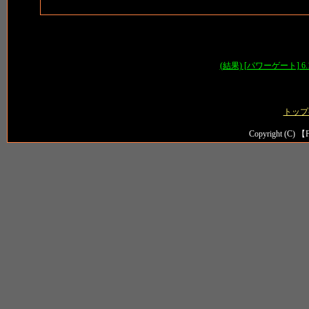
(結果) [パワーゲート] 
トップ
Copyright (C) 【