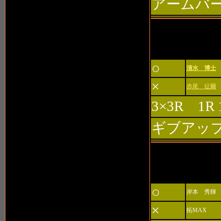
アームバ
第6試合 
○
清水 博士
×
赤尾 征爾
3×3R 1R 
ギブアッ
第7試合 
○
岸本 秀輝
×
拓MAX