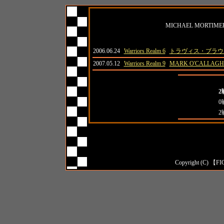
名前
MICHAEL MORTIME
日付
大会名
対戦相手
2006.06.24
Warriors Realm 6
トラヴィス・ブラウ
2007.05.12
Warriors Realm 9
MARK O'CALLAG
全成績
2
対日本人成績
0
対外国人成績
2
Copyright (C) 【FI