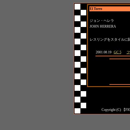
El Torro
名前
所属
ジョン・ヘレラ
JOHN HERRERA
紹介
レスリングをスタイルに
日付
大会名
対
2001.08.19
GC 5
フ
全成績
対日本人成
対外国人成
Copyright (C) 【FI