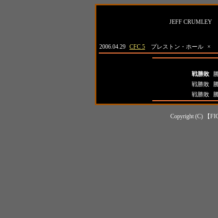
名前
JEFF CRUMLEY
日付
大会名
対戦相手
結
2006.04.29
CFC 5
プレストン・ホール
×
全成績
全成績
戦勝敗
対日本人成績
戦勝敗
対外国人成績
戦勝敗
Copyright (C) 【FI