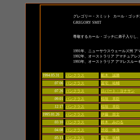
名前
所属
グレゴリー・スミット
カール・ゴッチ
GREGORY SMIT
紹介
尊敬するカール・ゴッチに弟子入りし、パ
タイトル
1991年、ニューサウスウェールズ州 アマ
1992年、オーストラリア アマチュアレ
1993年、オーストラリア アマレスル
日付
大会名
対戦相手
1994.05.31
パンクラス
船木 誠勝
.07.06
パンクラス
冨宅 祐輔
.07.26
パンクラス
ロバート・ヨナサン
.09.01
パンクラス
稲垣 克臣
.12.17
パンクラス
稲垣 克臣
1995.01.26
パンクラス
伊藤 崇文
.03.10
パンクラス
鈴木 みのる
.04.08
パンクラス
渋谷 修身
.05.13
パンクラス
冨宅 祐輔