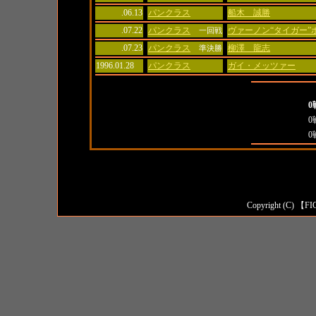
.06.13
パンクラス
船木 誠勝
.07.22
パンクラス
ヴァーノン“タイガー”
一回戦
.07.23
パンクラス
柳澤 龍志
準決勝
1996.01.28
パンクラス
ガイ・メッツァー
全成績
0
対日本人成績
0
対外国人成績
0
Copyright (C) 【FI