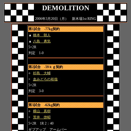
DEMOLITION
2006年3月20日（月） 新木場1st RING
第1試合 -77kg契約
▲
橋本 朝人
▲
八島 勇気
5×2R
判定 1-0
第2試合 -59ｋｇ契約
○
杉島 大輔
×
血みどろの裕哉
5×2R
判定 3-0
第3試合 -62kg契約
○
横山 真樹
×
荒井 啓昭
5×2R 1R 2：40
ギブアップ アームバー