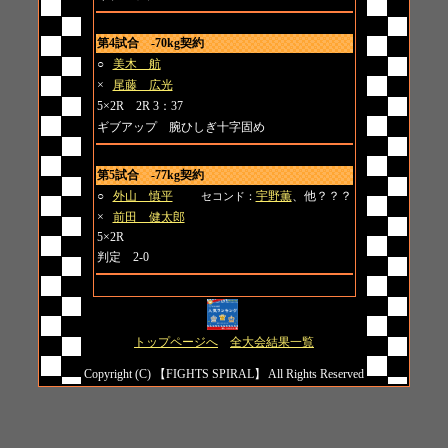
第4試合 -70kg契約
○
美木 航
×
尾藤 広光
5×2R 2R 3：37
ギブアップ 腕ひしぎ十字固め
第5試合 -77kg契約
○
外山 慎平
宇野薫
、他？？？
セコンド：
×
前田 健太郎
5×2R
判定 2-0
トップページへ
全大会結果一覧
Copyright (C) 【FIGHTS SPIRAL】 All Rights Reserved