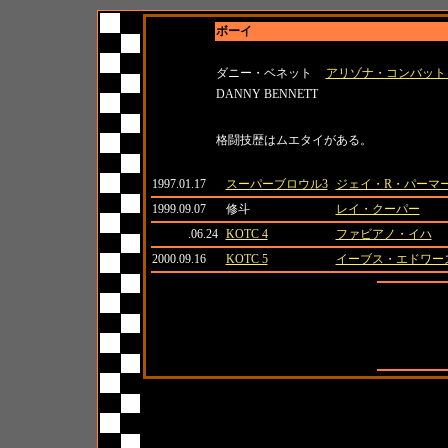
ボーイ
名前
所属
ダニー・ベネット
アリゾナ・コンバット
DANNY BENNETT
紹介
格闘技歴はムエタイがある。
日付
大会名
対戦相手
1997.01.17
スーパーブロウル3
ジェイ・R・パーマ
1999.09.07
修斗
レイ・クーパー
.06.24
KOTC 4
ファビアノ・イハ
2000.09.16
KOTC 5
イーブス・エドワー
全成績
対日本人成
対外国人成