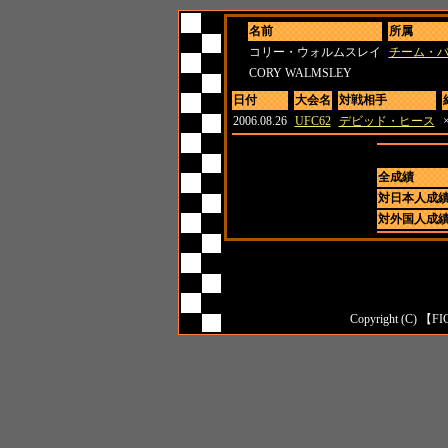
名前
所属
コリー・ウォルムスレイ
チーム・
CORY WALMSLEY
日付
大会名
対戦相手
2006.08.26
UFC62
デビッド・ヒース
全成績
対日本人成
対外国人成
Copyright (C) 【FI