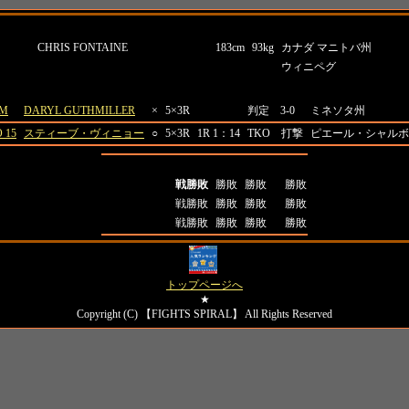
名前
所属
生年月日
身長
体重
出身地
CHRIS FONTAINE
183cm
93kg
カナダ マニトバ州
ウィニペグ
会名
対戦相手
結果
場所
M
DARYL GUTHMILLER
×
5×3R
判定 3-0
ミネソタ州
 15
スティーブ・ヴィニョー
○
5×3R
1R 1：14
TKO 打撃
ピエール・シャルボ
全成績
打撃
極め技
判定
全成績
戦勝敗
勝敗
勝敗
勝敗
対日本人成績
戦勝敗
勝敗
勝敗
勝敗
対外国人成績
戦勝敗
勝敗
勝敗
勝敗
トップページへ
★
Copyright (C) 【FIGHTS SPIRAL】 All Rights Reserved