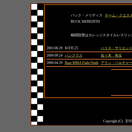
名前
所属
バック・メリディス
チーム・クエス
BUCK MEREDITH
紹介
格闘技歴はカレッジスタイルレスリン
日付
大会名
対戦相手
2003.06.29
KOTC25
ハリス・サリエン
2004.09.24
パンクラス
佐々木 有生
2006.04.29
Raze MMA Fight Night
アラン・ベルチャ
全成績
対日本人成
対外国人成
Copyright (C) 【FI