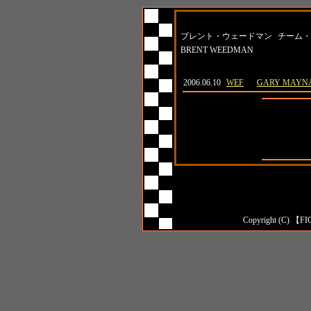
名前
所属
ブレント・ウェードマン
チーム・
BRENT WEEDMAN
日付
大会名
対戦相手
2006.06.10
WEF
GARY MAYN
全成績
対日本人成
対外国人成
Copyright (C) 【FI