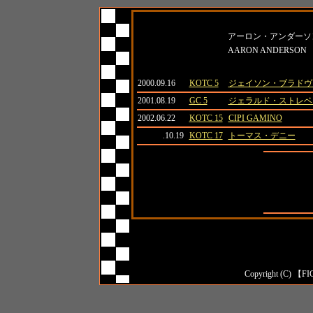
名前
アーロン・アンダーソ
AARON ANDERSON
日付
大会名
対戦相手
2000.09.16
KOTC 5
ジェイソン・ブラドヴ
2001.08.19
GC 5
ジェラルド・ストレベ
2002.06.22
KOTC 15
CIPI GAMINO
.10.19
KOTC 17
トーマス・デニー
全成績
対日本人成
対外国人成
Copyright (C) 【FI