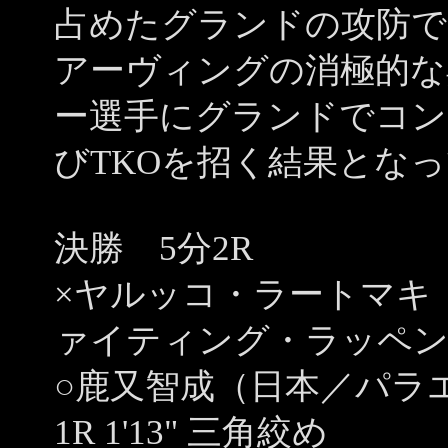
占めたグランドの攻防で
アーヴィングの消極的な
ー選手にグランドでコン
びTKOを招く結果とな
決勝 5分2R
×ヤルッコ・ラートマキ
ァイティング・ラッペ
○鹿又智成（日本／パラ
1R 1'13" 三角絞め