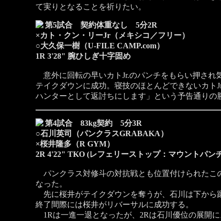
て実りとなることを祈りたい。
第5試合 契約体重なし 5分2R
×カト・クン・リーJr（メキシコ／フリー）
○大久保一樹（U-FILE CAMP.com）
1R 3'28" 腕ひしぎ十字固め
意外に回転の早いカトJr.のパンチをもらい押さ
テイクダウンに成功。寝技のほとんどできないカトJr.
ハンターとして返討ちにします」という予告通りの
第4試合 83kg契約 5分3R
○石川英司（パンクラスGRABAKA）
×桜井隆多（R GYM）
2R 4'22" TKO (レフェリーストップ：マウントパンチ
パンクラス対修斗の対抗戦とも位置付けられたこの
なった。
先に桜井がテイクダウンを奪うが、石川は下から蹴
終了間際には桜井がリバーサルに成功する。
1Rは一進一退となったが、2Rは石川優位の展開