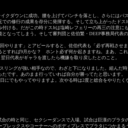
テイクダウンに成功。腰を上げてパンチを落とし、さらにはパ
元での修行の成果を存分に発揮する。そして立ち上がったドスJ
み付ける。だがこの時ドスJrは塩崎レフェリーの再三の注意に
となってしまう。そして審判団と佐伯繁・DEEP事務局代表の
回やります」とアピールすると、佐伯代表も「必ず再戦させま
とすれば9月かな？ ホント必ず何か起きますね。まあ、これ
、翌日代表がギャラを渡したら機嫌を取り戻したとのこと。
レスリングが強い相手なので、わざと下になりました。組んだ
ったです。あのまま行っていれば自分が勝ってたと思います。
明日にでもやってやりますよ。次やる時は2度と総合をやりたく
試合の時と同じ、セクシーダンスで入場。試合は巨漢のプラタ
ープレックスやコーナーへのボディプレスでプラタにつかまる