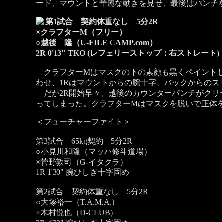
ード、マウントと華麗な動きを見せ、最後はパンチ
第1試合 契約体重なし 5分2R
×クラフターM（フリー）
○越後 隆（U-FILE CAMP.com）
2R 0'13" TKO (レフェリーストップ：右ストレート)
クラフターMはマスクの下の素顔も黒くペイントし
わせ、1Rはマウントからの腕十字、バックからの
だが2R開始早々、越後のカウンターパンチがクリ
ってしまった。クラフターMはマスクを脱いで正体
＜フューチャーファイト＞
第3試合 65kg契約 5分2R
○小見川和隆（マッハ修斗道場）
×菅野敦司（G-イタクラ）
1R 1'30" 腕ひしぎ十字固め
第2試合 契約体重なし 5分2R
○大塚裕一（T.A.M.A.）
×木村悦也（D-CLUB）