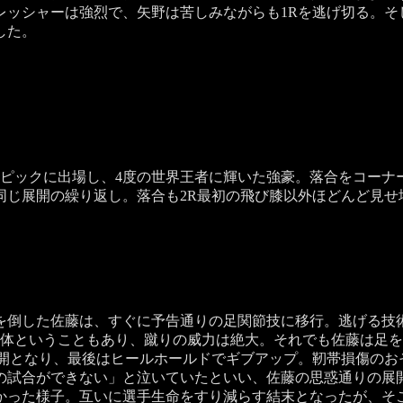
ッシャーは強烈で、矢野は苦しみながらも1Rを逃げ切る。そ
した。
ピックに出場し、4度の世界王者に輝いた強豪。落合をコーナ
同じ展開の繰り返し。落合も2R最初の飛び膝以外ほどんど見せ
倒した佐藤は、すぐに予告通りの足関節技に移行。逃げる技
い体ということもあり、蹴りの威力は絶大。それでも佐藤は足を
展開となり、最後はヒールホールドでギブアップ。靭帯損傷のお
の試合ができない」と泣いていたといい、佐藤の思惑通りの展
かった様子。互いに選手生命をすり減らす結末となったが、そ