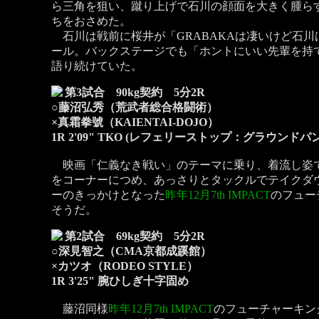
ら三角を狙い、蹴り上げで石川の顔面を大きく腫ら
ちをおさめた。
石川は戦前に桜井が「GRABAKAは凄いけど石川
ール。バックステージでも「ホントにいい先輩を持て
語り続けていた。
第3試合 90kg契約 5分2R
○藤沼弘秀（荒武者総合格闘術）
×真霜拳號（KAIENTAI-DOJO）
1R 2'09" TKO (レフェリーストップ：グラウンドパ
映画「仁義なき戦い」のテーマに乗り、着流し姿で
をコーナーにつめ、あっさりとタックルでテイクダ
ーのきっかけとなった
昨年12月7th IMPACT
のフュー
そうだ。
第2試合 69kg契約 5分2R
○深見智之（CMA京都成蹊館）
×カツオ（RODEO STYLE）
1R 3'25" 腕ひしぎ十字固め
藤沼同様
昨年12月7th IMPACT
のフューチャーキン