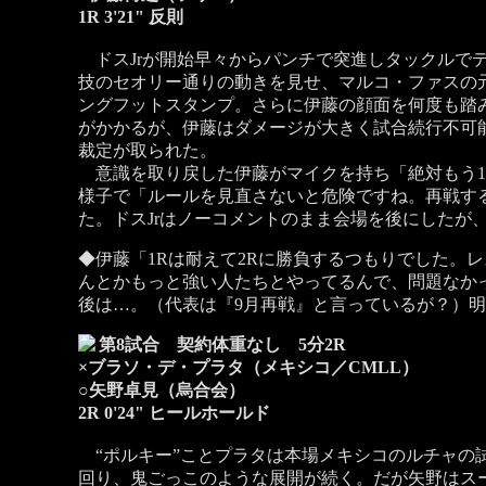
1R 3'21" 反則
ドスJrが開始早々からパンチで突進しタックルで
技のセオリー通りの動きを見せ、マルコ・ファスの
ングフットスタンプ。さらに伊藤の顔面を何度も踏
がかかるが、伊藤はダメージが大きく試合続行不可能
裁定が取られた。
意識を取り戻した伊藤がマイクを持ち「絶対もう1
様子で「ルールを見直さないと危険ですね。再戦する
た。ドスJrはノーコメントのまま会場を後にしたが
◆伊藤「1Rは耐えて2Rに勝負するつもりでした。
んとかもっと強い人たちとやってるんで、問題なか
後は…。（代表は『9月再戦』と言っているが？）
第8試合 契約体重なし 5分2R
×ブラソ・デ・プラタ（メキシコ／CMLL）
○矢野卓見（烏合会）
2R 0'24" ヒールホールド
“ポルキー”ことプラタは本場メキシコのルチャの
回り、鬼ごっこのような展開が続く。だが矢野はス