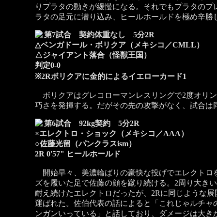
りプラタの動きが緩慢になる。それでもプラタのプレ
ラタの足元に潜り込み、ヒールホールドを極め辛勝
第7試合 契約体重なし 5分2R
△ベンガドール・ボリクア（メキシコ／CMLL）
△ジャイアント落合（怪獣王国）
判定0-0
※2Rボリクアに金的によるイエローカード1
ボリクアはグレコローマンレスリングで2度オリン
巧さを発揮する。だがその先の攻撃がなく、試合は
第6試合 92kg契約 5分2R
×エレクトロ・ショック（メキシコ／AAA）
○佐藤光留（パンクラスism）
2R 0'57" ヒールホールド
開始早々、美濃輪ばりの豪快な投げでエレクトロを
ズを履いた足で佐藤の顔を蹴り続ける。2周り大き
耐え続けたエレクトロだったが、2Rに同じような
運ばれた。佐伯代表の話によると「これじゃルチャ
ンガンいっている」と話しており、ダメージは大き