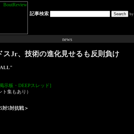
記事検索
b
後楽園：ドスJr、技術の進化見せるも反則負け
HALL"
→掲示板・DEEPスレッド]
ント集もあり）
5対5対抗戦＞