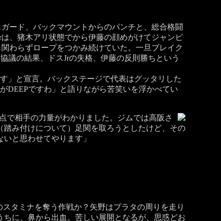
スガード、バックマウントからのパンチと、総合格闘
rは、猪木アリ状態でから伊藤の顔めがけてジャンピ
も関わらずロープをつかみ続けていた。一旦ブレイク
協議の結果、ドスJrの失格、伊藤の反則勝ちという
す」と宣言。バックステージで代表はグッタリした
がDEEPですわ」と語りながら苦笑いを浮かべてい
時点で相手の力量がわかりました。ジムでは高阪さ
（踏み付けについて）足関を取ろうとしたけど、その
ないと思わせてやります」
のスタミナを奪う作戦か？矢野はプラタの周りを走り
うちに、鼻から出血。苦しい展開となるが、思惑どお