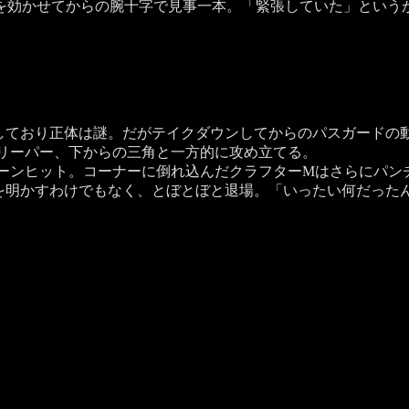
を効かせてからの腕十字で見事一本。「緊張していた」という
ており正体は謎。だがテイクダウンしてからのパスガードの
スリーパー、下からの三角と一方的に攻め立てる。
ーンヒット。コーナーに倒れ込んだクラフターMはさらにパン
を明かすわけでもなく、とぼとぼと退場。「いったい何だった