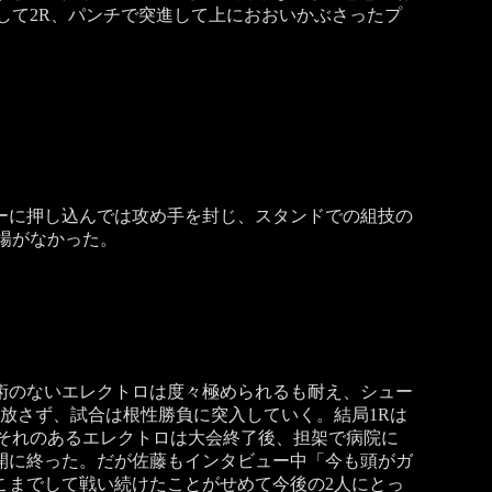
して2R、パンチで突進して上におおいかぶさったプ
ーに押し込んでは攻め手を封じ、スタンドでの組技の
場がなかった。
術のないエレクトロは度々極められるも耐え、シュー
放さず、試合は根性勝負に突入していく。結局1Rは
それのあるエレクトロは大会終了後、担架で病院に
開に終った。だが佐藤もインタビュー中「今も頭がガ
こまでして戦い続けたことがせめて今後の2人にとっ