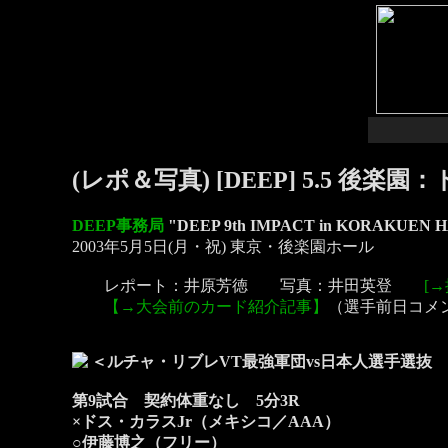
(レポ＆写真) [DEEP] 5.5 
DEEP事務局
"DEEP 9th IMPACT in KORAKUEN 
2003年5月5日(月・祝) 東京・後楽園ホール
レポート：井原芳徳 写真：井田英登
[
【→大会前のカード紹介記事】
（選手前日コメ
＜ルチャ・リブレVT最強軍団vs日本人選手選抜 
第9試合 契約体重なし 5分3R
×ドス・カラスJr（メキシコ／AAA）
○伊藤博之（フリー）