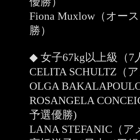
優勝）
Fiona Muxlow
勝）
◆ 女子67kg以上級（7
CELITA SCHUL
OLGA BAKALAPO
ROSANGELA CON
予選優勝)
LANA STEFANIC（