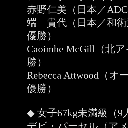
赤野仁美（日本／ADC
端 貴代（日本／和術
優勝）
Caoimhe McGil
勝）
Rebecca Attwo
優勝）
◆ 女子67kg未満級（9
デビ・パーセル（ア