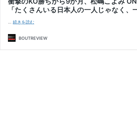
衝撃のKO勝ちから9か月、松嶋こよみ ONE Cha
「たくさんいる日本人の一人じゃなく、
衝
…
続きを読む
撃
の
BOUTREVIEW
KO
勝
ち
か
ら
9
か
月、
松
嶋
こ
よ
み
ONE
Championship